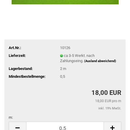
Art.Nr.:
10126
Lieferzeit:
ca 3-5 Werkt. nach
Zahlungseing.
(Ausland abweichend)
Lagerbestand:
2
m
Mindestbestellmenge:
0,5
18,00 EUR
18,00 EUR pro m
inkl. 19% MwSt.
m:
m