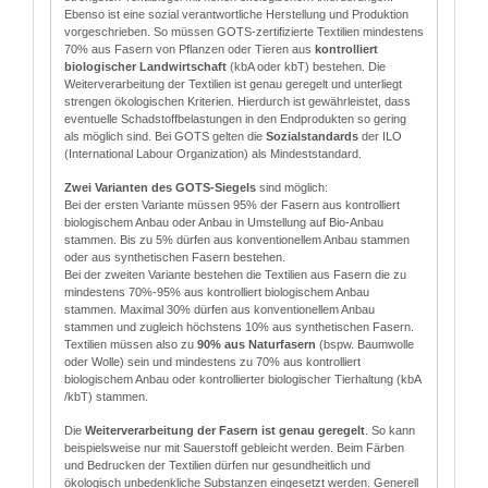
Ebenso ist eine sozial verantwortliche Herstellung und Produktion
vorgeschrieben. So müssen GOTS-zertifizierte Textilien mindestens
70% aus Fasern von Pflanzen oder Tieren aus
kontrolliert
biologischer Landwirtschaft
(kbA oder kbT) bestehen. Die
Weiterverarbeitung der Textilien ist genau geregelt und unterliegt
strengen ökologischen Kriterien. Hierdurch ist gewährleistet, dass
eventuelle Schadstoffbelastungen in den Endprodukten so gering
als möglich sind. Bei GOTS gelten die
Sozialstandards
der ILO
(International Labour Organization) als Mindeststandard.
Zwei Varianten des GOTS-Siegels
sind möglich:
Bei der ersten Variante müssen 95% der Fasern aus kontrolliert
biologischem Anbau oder Anbau in Umstellung auf Bio-Anbau
stammen. Bis zu 5% dürfen aus konventionellem Anbau stammen
oder aus synthetischen Fasern bestehen.
Bei der zweiten Variante bestehen die Textilien aus Fasern die zu
mindestens 70%-95% aus kontrolliert biologischem Anbau
stammen. Maximal 30% dürfen aus konventionellem Anbau
stammen und zugleich höchstens 10% aus synthetischen Fasern.
Textilien müssen also zu
90% aus Naturfasern
(bspw. Baumwolle
oder Wolle) sein und mindestens zu 70% aus kontrolliert
biologischem Anbau oder kontrollierter biologischer Tierhaltung (kbA
/kbT) stammen.
Die
Weiterverarbeitung der Fasern ist genau geregelt
. So kann
beispielsweise nur mit Sauerstoff gebleicht werden. Beim Färben
und Bedrucken der Textilien dürfen nur gesundheitlich und
ökologisch unbedenkliche Substanzen eingesetzt werden. Generell