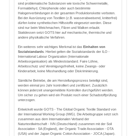
sind problematische Substanzen wie toxische Schwermetalle,
Formaldehyd, Chlorphenole oder auch bestimmte
Halogenverbindungen in der gesamten Produktionskette verboten.
Bei der Ausrüstung von Textilien (z.B. wasserabweisend, knitterfrei)
dürfen keine synthetischen Hilfsstoffe eingesetzt werden. Diese
sind nur beim Weichmachen, Filzen und Walken erlaubt.
Stattdessen setzt GOTS hier auf mechanische, thermische und
andere physikalische Verfahren.
Ein weiteres sehr wichtiges Merkmal ist das
Einhalten von
Sozialstandards
. Hierbei gelten die Sozialstandards der ILO -
International Labour Organization (Internationale
Arbeitsorganisation) als Mindeststandard. Faire Löhne,
Arbeitsschutz und Vereinigungsfreiheit, keine Zwangs- oder
Kinderarbeit, keine Misshandlung oder Diskriminierung.
Sämtliche Betriebe, die am Herstellungsprozess beteiligt sind,
werden einmal pro Jahr kontrolliert und zertifiziert. Zusätzlich
können jederzeit unangemeldete Kontrollen durchgeführt werden.
Um sicher zu gehen wird ein Produkt noch einer Schadstoffprüfung
unterzogen.
Entwickelt wurde GOTS - The Global Organic Textile Standard von
der International Working Group (IWG). Die Arbeitsgruppe setzt sich
zusammen aus dem Internationalen Verband der
Naturtextilwirtschaft - IVN (Deutschland) zusammen mit der Soil
Association - SA (England), der Organic Trade Association - OTA
(USA) und der Japan Organic Cotton Association - JOCA (Japan).