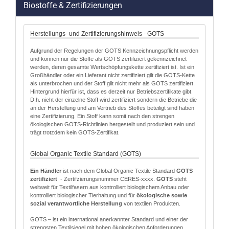
Biostoffe & Zertifizierungen
Herstellungs- und Zertifizierungshinweis - GOTS
Aufgrund der Regelungen der GOTS Kennzeichnungspflicht werden
und können nur die Stoffe als GOTS zertifiziert gekennzeichnet
werden, deren gesamte Wertschöpfungskette zertifiziert ist. Ist ein
Großhändler oder ein Lieferant nicht zertifiziert gilt die GOTS-Kette
als unterbrochen und der Stoff gilt nicht mehr als GOTS zertifiziert.
Hintergrund hierfür ist, dass es derzeit nur Betriebszertifikate gibt.
D.h. nicht der einzelne Stoff wird zertifiziert sondern die Betriebe die
an der Herstellung und am Vertrieb des Stoffes beteiligt sind haben
eine Zertifizierung. Ein Stoff kann somit nach den strengen
ökologischen GOTS-Richtlinien hergestellt und produziert sein und
trägt trotzdem kein GOTS-Zertifikat.
Global Organic Textile Standard (GOTS)
Ein Händler
ist nach dem Global Organic Textile Standard
GOTS
zertifiziert
- Zertifzierungsnummer CERES-xxxx.
GOTS
steht
weltweit für Textilfasern aus kontrolliert biologischem Anbau oder
kontrolliert biologischer Tierhaltung und für
ökologische sowie
sozial verantwortliche Herstellung
von textilen Produkten.
GOTS – ist ein international anerkannter Standard und einer der
strengsten Textilsiegel mit hohen ökologischen Anforderungen.