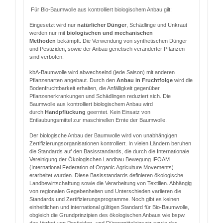
Für Bio-Baumwolle aus kontrolliert biologischem Anbau gilt:
Eingesetzt wird nur
natürlicher Dünger
, Schädlinge und Unkraut
werden nur mit
biologischen und mechanischen
Methoden
bekämpft. Die Verwendung von synthetischen Dünger
und Pestiziden, sowie der Anbau genetisch veränderter Pflanzen
sind verboten.
kbA-Baumwolle wird abwechselnd (jede Saison) mit anderen
Pflanzenarten angebaut. Durch den
Anbau in Fruchtfolge
wird die
Bodenfruchtbarkeit erhalten, die Anfälligkeit gegenüber
Pflanzenerkrankungen und Schädlingen reduziert sich. Die
Baumwolle aus kontrolliert biologischem Anbau wird
durch
Handpflückung
geerntet. Kein Einsatz von
Entlaubungsmittel zur maschinellen Ernte der Baumwolle.
Der biologische Anbau der Baumwolle wird von unabhängigen
Zertifizierungsorganisationen kontrolliert. In vielen Ländern beruhen
die Standards auf den Basisstandards, die durch die Internationale
Vereinigung der Ökologischen Landbau Bewegung IFOAM
(International Federation of Organic Agriculture Movements)
erarbeitet wurden. Diese Basisstandards definieren ökologische
Landbewirtschaftung sowie die Verarbeitung von Textilien. Abhängig
von regionalen Gegebenheiten und Unterschieden variieren die
Standards und Zertifizierungsprogramme. Noch gibt es keinen
einheitlichen und international gültigen Standard für Bio-Baumwolle,
obgleich die Grundprinzipien des ökologischen Anbaus wie bspw.