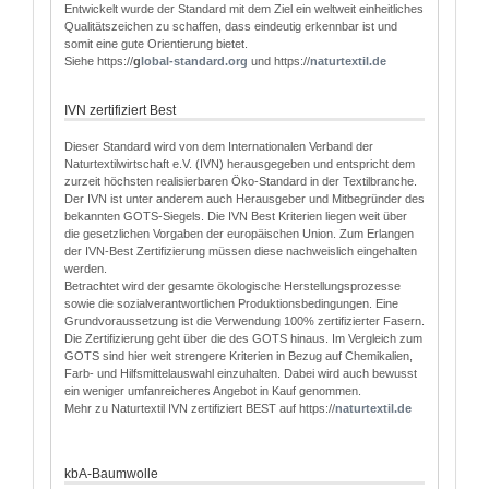
Entwickelt wurde der Standard mit dem Ziel ein weltweit einheitliches
Qualitätszeichen zu schaffen, dass eindeutig erkennbar ist und
somit eine gute Orientierung bietet.
Siehe https://
g
lobal-standard.org
und https://
naturtextil.de
IVN zertifiziert Best
Dieser Standard wird von dem Internationalen Verband der
Naturtextilwirtschaft e.V. (IVN) herausgegeben und entspricht dem
zurzeit höchsten realisierbaren Öko-Standard in der Textilbranche.
Der IVN ist unter anderem auch Herausgeber und Mitbegründer des
bekannten GOTS-Siegels. Die IVN Best Kriterien liegen weit über
die gesetzlichen Vorgaben der europäischen Union. Zum Erlangen
der IVN-Best Zertifizierung müssen diese nachweislich eingehalten
werden.
Betrachtet wird der gesamte ökologische Herstellungsprozesse
sowie die sozialverantwortlichen Produktionsbedingungen. Eine
Grundvoraussetzung ist die Verwendung 100% zertifizierter Fasern.
Die Zertifizierung geht über die des GOTS hinaus. Im Vergleich zum
GOTS sind hier weit strengere Kriterien in Bezug auf Chemikalien,
Farb- und Hilfsmittelauswahl einzuhalten. Dabei wird auch bewusst
ein weniger umfanreicheres Angebot in Kauf genommen.
Mehr zu Naturtextil IVN zertifiziert BEST auf https://
naturtextil.de
kbA-Baumwolle