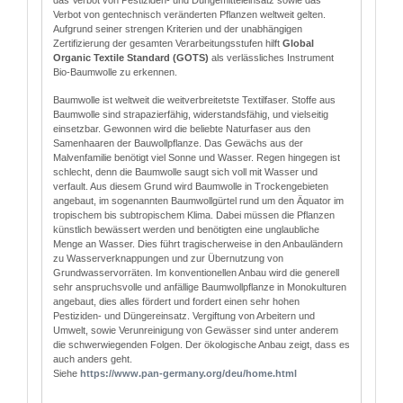
das Verbot von Pestiziden- und Düngemitteleinsatz sowie das
Verbot von gentechnisch veränderten Pflanzen weltweit gelten.
Aufgrund seiner strengen Kriterien und der unabhängigen
Zertifizierung der gesamten Verarbeitungsstufen hilft
Global
Organic Textile Standard (GOTS)
als verlässliches Instrument
Bio-Baumwolle zu erkennen.
Baumwolle ist weltweit die weitverbreitetste Textilfaser. Stoffe aus
Baumwolle sind strapazierfähig, widerstandsfähig, und vielseitig
einsetzbar. Gewonnen wird die beliebte Naturfaser aus den
Samenhaaren der Bauwollpflanze. Das Gewächs aus der
Malvenfamilie benötigt viel Sonne und Wasser. Regen hingegen ist
schlecht, denn die Baumwolle saugt sich voll mit Wasser und
verfault. Aus diesem Grund wird Baumwolle in Trockengebieten
angebaut, im sogenannten Baumwollgürtel rund um den Äquator im
tropischem bis subtropischem Klima. Dabei müssen die Pflanzen
künstlich bewässert werden und benötigten eine unglaubliche
Menge an Wasser. Dies führt tragischerweise in den Anbauländern
zu Wasserverknappungen und zur Übernutzung von
Grundwasservorräten. Im konventionellen Anbau wird die generell
sehr anspruchsvolle und anfällige Baumwollpflanze in Monokulturen
angebaut, dies alles fördert und fordert einen sehr hohen
Pestiziden- und Düngereinsatz. Vergiftung von Arbeitern und
Umwelt, sowie Verunreinigung von Gewässer sind unter anderem
die schwerwiegenden Folgen. Der ökologische Anbau zeigt, dass es
auch anders geht.
Siehe
http
s
://www.pan-germany.org/deu/home.html