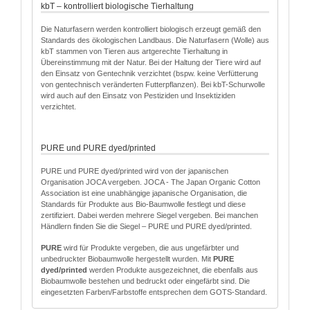
kbT – kontrolliert biologische Tierhaltung
Die Naturfasern werden kontrolliert biologisch erzeugt gemäß den
Standards des ökologischen Landbaus. Die Naturfasern (Wolle) aus
kbT stammen von Tieren aus artgerechte Tierhaltung in
Übereinstimmung mit der Natur. Bei der Haltung der Tiere wird auf
den Einsatz von Gentechnik verzichtet (bspw. keine Verfütterung
von gentechnisch veränderten Futterpflanzen). Bei kbT-Schurwolle
wird auch auf den Einsatz von Pestiziden und Insektiziden
verzichtet.
PURE und PURE dyed/printed
PURE und PURE dyed/printed wird von der japanischen
Organisation JOCA vergeben. JOCA - The Japan Organic Cotton
Association ist eine unabhängige japanische Organisation, die
Standards für Produkte aus Bio-Baumwolle festlegt und diese
zertifiziert. Dabei werden mehrere Siegel vergeben. Bei manchen
Händlern finden Sie die Siegel – PURE und PURE dyed/printed.
PURE
wird für Produkte vergeben, die aus ungefärbter und
unbedruckter Biobaumwolle hergestellt wurden. Mit
PURE
dyed/printed
werden Produkte ausgezeichnet, die ebenfalls aus
Biobaumwolle bestehen und bedruckt oder eingefärbt sind. Die
eingesetzten Farben/Farbstoffe entsprechen dem GOTS-Standard.