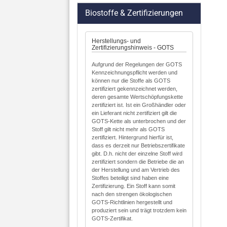
Biostoffe & Zertifizierungen
Herstellungs- und
Zertifizierungshinweis - GOTS
Aufgrund der Regelungen der GOTS
Kennzeichnungspflicht werden und
können nur die Stoffe als GOTS
zertifiziert gekennzeichnet werden,
deren gesamte Wertschöpfungskette
zertifiziert ist. Ist ein Großhändler oder
ein Lieferant nicht zertifiziert gilt die
GOTS-Kette als unterbrochen und der
Stoff gilt nicht mehr als GOTS
zertifiziert. Hintergrund hierfür ist,
dass es derzeit nur Betriebszertifikate
gibt. D.h. nicht der einzelne Stoff wird
zertifiziert sondern die Betriebe die an
der Herstellung und am Vertrieb des
Stoffes beteiligt sind haben eine
Zertifizierung. Ein Stoff kann somit
nach den strengen ökologischen
GOTS-Richtlinien hergestellt und
produziert sein und trägt trotzdem kein
GOTS-Zertifikat.