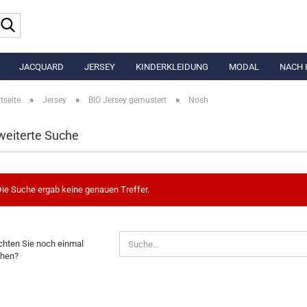
Suche...
JACQUARD
JERSEY
KINDERKLEIDUNG
MODAL
NACH 
»
»
»
tseite
Jersey
BIO Jersey gemustert
Nosh
weiterte Suche
ie Suche ergab keine genauen Treffer.
CHTEN
hten Sie noch einmal
hen?
CH
NMAL
CHEN?