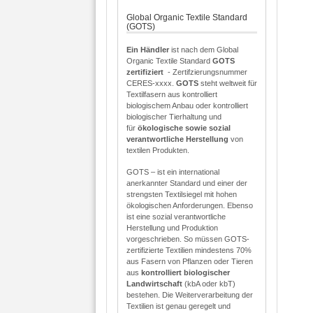
Global Organic Textile Standard
(GOTS)
Ein Händler
ist nach dem Global
Organic Textile Standard
GOTS
zertifiziert
- Zertifzierungsnummer
CERES-xxxx.
GOTS
steht weltweit für
Textilfasern aus kontrolliert
biologischem Anbau oder kontrolliert
biologischer Tierhaltung und
für
ökologische sowie sozial
verantwortliche Herstellung
von
textilen Produkten.
GOTS – ist ein international
anerkannter Standard und einer der
strengsten Textilsiegel mit hohen
ökologischen Anforderungen. Ebenso
ist eine sozial verantwortliche
Herstellung und Produktion
vorgeschrieben. So müssen GOTS-
zertifizierte Textilien mindestens 70%
aus Fasern von Pflanzen oder Tieren
aus
kontrolliert biologischer
Landwirtschaft
(kbA oder kbT)
bestehen. Die Weiterverarbeitung der
Textilien ist genau geregelt und