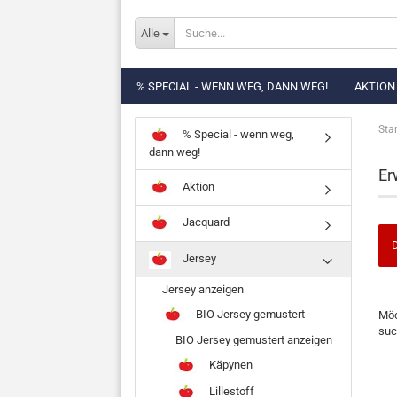
Alle
% SPECIAL - WENN WEG, DANN WEG!
AKTION
Star
% Special - wenn weg,
dann weg!
Er
Aktion
Jacquard
D
Jersey
Jersey anzeigen
MÖ
BIO Jersey gemustert
Möc
SIE
suc
NO
BIO Jersey gemustert anzeigen
EI
Käpynen
SU
Lillestoff