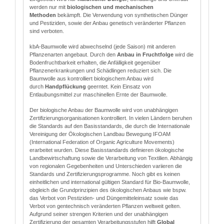
werden nur mit
biologischen und mechanischen
Methoden
bekämpft. Die Verwendung von synthetischen Dünger
und Pestiziden, sowie der Anbau genetisch veränderter Pflanzen
sind verboten.
kbA-Baumwolle wird abwechselnd (jede Saison) mit anderen
Pflanzenarten angebaut. Durch den
Anbau in Fruchtfolge
wird die
Bodenfruchtbarkeit erhalten, die Anfälligkeit gegenüber
Pflanzenerkrankungen und Schädlingen reduziert sich. Die
Baumwolle aus kontrolliert biologischem Anbau wird
durch
Handpflückung
geerntet. Kein Einsatz von
Entlaubungsmittel zur maschinellen Ernte der Baumwolle.
Der biologische Anbau der Baumwolle wird von unabhängigen
Zertifizierungsorganisationen kontrolliert. In vielen Ländern beruhen
die Standards auf den Basisstandards, die durch die Internationale
Vereinigung der Ökologischen Landbau Bewegung IFOAM
(International Federation of Organic Agriculture Movements)
erarbeitet wurden. Diese Basisstandards definieren ökologische
Landbewirtschaftung sowie die Verarbeitung von Textilien. Abhängig
von regionalen Gegebenheiten und Unterschieden variieren die
Standards und Zertifizierungsprogramme. Noch gibt es keinen
einheitlichen und international gültigen Standard für Bio-Baumwolle,
obgleich die Grundprinzipien des ökologischen Anbaus wie bspw.
das Verbot von Pestiziden- und Düngemitteleinsatz sowie das
Verbot von gentechnisch veränderten Pflanzen weltweit gelten.
Aufgrund seiner strengen Kriterien und der unabhängigen
Zertifizierung der gesamten Verarbeitungsstufen hilft
Global