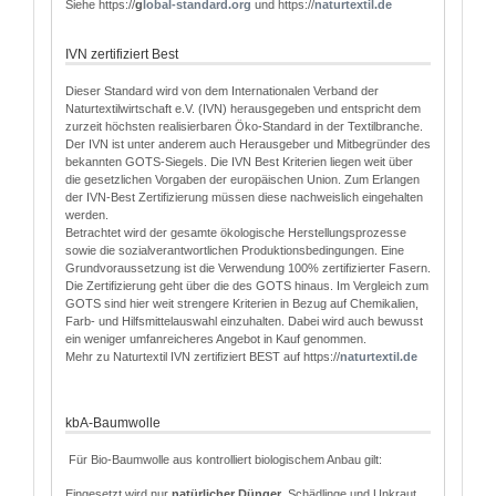
Siehe https://
g
lobal-standard.org
und https://
naturtextil.de
IVN zertifiziert Best
Dieser Standard wird von dem Internationalen Verband der
Naturtextilwirtschaft e.V. (IVN) herausgegeben und entspricht dem
zurzeit höchsten realisierbaren Öko-Standard in der Textilbranche.
Der IVN ist unter anderem auch Herausgeber und Mitbegründer des
bekannten GOTS-Siegels. Die IVN Best Kriterien liegen weit über
die gesetzlichen Vorgaben der europäischen Union. Zum Erlangen
der IVN-Best Zertifizierung müssen diese nachweislich eingehalten
werden.
Betrachtet wird der gesamte ökologische Herstellungsprozesse
sowie die sozialverantwortlichen Produktionsbedingungen. Eine
Grundvoraussetzung ist die Verwendung 100% zertifizierter Fasern.
Die Zertifizierung geht über die des GOTS hinaus. Im Vergleich zum
GOTS sind hier weit strengere Kriterien in Bezug auf Chemikalien,
Farb- und Hilfsmittelauswahl einzuhalten. Dabei wird auch bewusst
ein weniger umfanreicheres Angebot in Kauf genommen.
Mehr zu Naturtextil IVN zertifiziert BEST auf https://
naturtextil.de
kbA-Baumwolle
Für Bio-Baumwolle aus kontrolliert biologischem Anbau gilt:
Eingesetzt wird nur
natürlicher Dünger
, Schädlinge und Unkraut