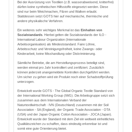
Bei der Ausrüstung von Textilien (z.B. wasserabweisend, knitterfrei)
dürfen keine synthetischen Hilfsstoffe eingesetzt werden. Diese
sind nur beim Weichmachen, Filzen und Walken erlaubt.
Stattdessen setzt GOTS hier auf mechanische, thermische und
andere physikalische Verfahren.
Ein weiteres sehr wichtiges Merkmal ist das
Einhalten von
Sozialstandards
. Hierbei gelten die Sozialstandards der ILO -
International Labour Organization (Internationale
Arbeitsorganisation) als Mindeststandard. Faire Löhne,
Arbeitsschutz und Vereinigungsfreiheit, keine Zwangs- oder
Kinderarbeit, keine Misshandlung oder Diskriminierung.
Sämtliche Betriebe, die am Herstellungsprozess beteiligt sind,
werden einmal pro Jahr kontrolliert und zertifiziert. Zusätzlich
können jederzeit unangemeldete Kontrollen durchgeführt werden.
Um sicher zu gehen wird ein Produkt noch einer Schadstoffprüfung
unterzogen.
Entwickelt wurde GOTS - The Global Organic Textile Standard von
der International Working Group (IWG). Die Arbeitsgruppe setzt sich
zusammen aus dem Internationalen Verband der
Naturtextilwirtschaft - IVN (Deutschland) zusammen mit der Soil
Association - SA (England), der Organic Trade Association - OTA
(USA) und der Japan Organic Cotton Association - JOCA (Japan).
Entwickelt wurde der Standard mit dem Ziel ein weltweit einheitliches
Qualitätszeichen zu schaffen, dass eindeutig erkennbar ist und
somit eine gute Orientierung bietet.