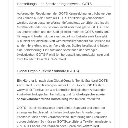
Herstellungs- und Zertifizierungshinweis - GOTS
Aufgrund der Regelungen der GOTS Kennzeichnungspflicht werden
und können nur die Stoffe als GOTS zertifiziert gekennzeichnet
werden, deren gesamte Wertschöpfungskette zertifiziert ist. Ist ein
Großhändler oder ein Lieferant nicht zertifiziert gilt die GOTS-Kette
als unterbrochen und der Stoff gilt nicht mehr als GOTS zertifiziert.
Hintergrund hierfür ist, dass es derzeit nur Betriebszertifikate gibt.
D.h. nicht der einzelne Stoff wird zertifiziert sondern die Betriebe die
an der Herstellung und am Vertrieb des Stoffes beteiligt sind haben
eine Zertifizierung. Ein Stoff kann somit nach den strengen
ökologischen GOTS-Richtlinien hergestellt und produziert sein und
trägt trotzdem kein GOTS-Zertifikat.
Global Organic Textile Standard (GOTS)
Ein Händler
ist nach dem Global Organic Textile Standard
GOTS
zertifiziert
- Zertifzierungsnummer CERES-xxxx.
GOTS
steht
weltweit für Textilfasern aus kontrolliert biologischem Anbau oder
kontrolliert biologischer Tierhaltung und für
ökologische sowie
sozial verantwortliche Herstellung
von textilen Produkten.
GOTS – ist ein international anerkannter Standard und einer der
strengsten Textilsiegel mit hohen ökologischen Anforderungen.
Ebenso ist eine sozial verantwortliche Herstellung und Produktion
vorgeschrieben. So müssen GOTS-zertifizierte Textilien mindestens
70% aus Fasern von Pflanzen oder Tieren aus
kontrolliert