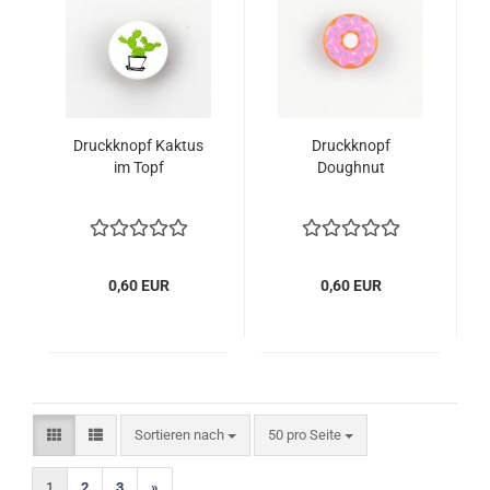
Druckknopf Kaktus
Druckknopf
im Topf
Doughnut
0,60 EUR
0,60 EUR
Sortieren nach
pro Seite
Sortieren nach
50 pro Seite
1
2
3
»