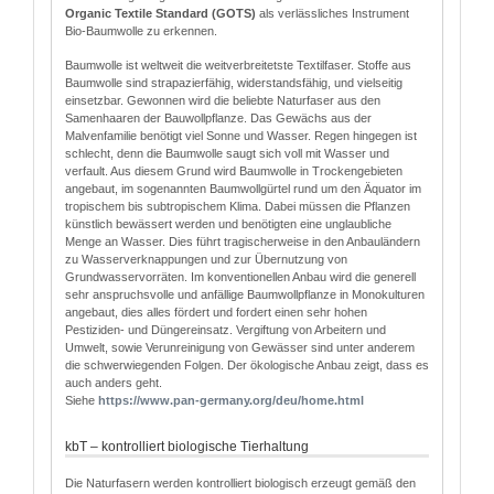
Organic Textile Standard (GOTS)
als verlässliches Instrument
Bio-Baumwolle zu erkennen.
Baumwolle ist weltweit die weitverbreitetste Textilfaser. Stoffe aus
Baumwolle sind strapazierfähig, widerstandsfähig, und vielseitig
einsetzbar. Gewonnen wird die beliebte Naturfaser aus den
Samenhaaren der Bauwollpflanze. Das Gewächs aus der
Malvenfamilie benötigt viel Sonne und Wasser. Regen hingegen ist
schlecht, denn die Baumwolle saugt sich voll mit Wasser und
verfault. Aus diesem Grund wird Baumwolle in Trockengebieten
angebaut, im sogenannten Baumwollgürtel rund um den Äquator im
tropischem bis subtropischem Klima. Dabei müssen die Pflanzen
künstlich bewässert werden und benötigten eine unglaubliche
Menge an Wasser. Dies führt tragischerweise in den Anbauländern
zu Wasserverknappungen und zur Übernutzung von
Grundwasservorräten. Im konventionellen Anbau wird die generell
sehr anspruchsvolle und anfällige Baumwollpflanze in Monokulturen
angebaut, dies alles fördert und fordert einen sehr hohen
Pestiziden- und Düngereinsatz. Vergiftung von Arbeitern und
Umwelt, sowie Verunreinigung von Gewässer sind unter anderem
die schwerwiegenden Folgen. Der ökologische Anbau zeigt, dass es
auch anders geht.
Siehe
http
s
://www.pan-germany.org/deu/home.html
kbT – kontrolliert biologische Tierhaltung
Die Naturfasern werden kontrolliert biologisch erzeugt gemäß den