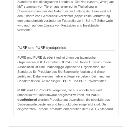
Standards des ökologischen Landbaus. Die Naturfasern (Wolle) aus
kbT stammen von Tieren aus artgerechte Tierhaltung in
Übereinstimmung mit der Natur. Bei der Haltung der Tiere wird auf
den Einsatz von Gentechnik verzichtet (bspw. keine Verfütterung
von gentechnisch veränderten Futterpflanzen). Bei kbT-Schurwolle
wird auch auf den Einsatz von Pestiziden und Insektiziden
verzichtet.
PURE und PURE dyed/printed
PURE und PURE dyed/printed wird von der japanischen
Organisation JOCA vergeben. JOCA - The Japan Organic Cotton
Association ist eine unabhängige japanische Organisation, die
Standards für Produkte aus Bio-Baumwolle festlegt und diese
zertifiziert. Dabei werden mehrere Siegel vergeben. Bei manchen
Händlern finden Sie die Siegel – PURE und PURE dyed/printed.
PURE
wird für Produkte vergeben, die aus ungefärbter und
unbedruckter Biobaumwolle hergestellt wurden. Mit
PURE
dyed/printed
werden Produkte ausgezeichnet, die ebenfalls aus
Biobaumwolle bestehen und bedruckt oder eingefärbt sind. Die
eingesetzten Farben/Farbstoffe entsprechen dem GOTS-Standard.