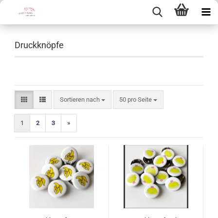
Druckknöpfe
Sortieren nach
pro Seite
Sortieren nach
50 pro Seite
1
2
3
»