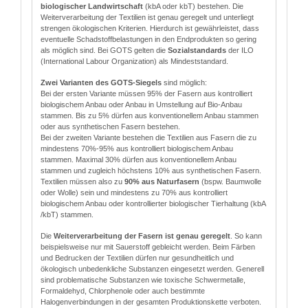
biologischer Landwirtschaft
(kbA oder kbT) bestehen. Die
Weiterverarbeitung der Textilien ist genau geregelt und unterliegt
strengen ökologischen Kriterien. Hierdurch ist gewährleistet, dass
eventuelle Schadstoffbelastungen in den Endprodukten so gering
als möglich sind. Bei GOTS gelten die
Sozialstandards
der ILO
(International Labour Organization) als Mindeststandard.
Zwei Varianten des GOTS-Siegels
sind möglich:
Bei der ersten Variante müssen 95% der Fasern aus kontrolliert
biologischem Anbau oder Anbau in Umstellung auf Bio-Anbau
stammen. Bis zu 5% dürfen aus konventionellem Anbau stammen
oder aus synthetischen Fasern bestehen.
Bei der zweiten Variante bestehen die Textilien aus Fasern die zu
mindestens 70%-95% aus kontrolliert biologischem Anbau
stammen. Maximal 30% dürfen aus konventionellem Anbau
stammen und zugleich höchstens 10% aus synthetischen Fasern.
Textilien müssen also zu
90% aus Naturfasern
(bspw. Baumwolle
oder Wolle) sein und mindestens zu 70% aus kontrolliert
biologischem Anbau oder kontrollierter biologischer Tierhaltung (kbA
/kbT) stammen.
Die
Weiterverarbeitung der Fasern ist genau geregelt
. So kann
beispielsweise nur mit Sauerstoff gebleicht werden. Beim Färben
und Bedrucken der Textilien dürfen nur gesundheitlich und
ökologisch unbedenkliche Substanzen eingesetzt werden. Generell
sind problematische Substanzen wie toxische Schwermetalle,
Formaldehyd, Chlorphenole oder auch bestimmte
Halogenverbindungen in der gesamten Produktionskette verboten.