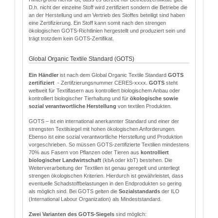
D.h. nicht der einzelne Stoff wird zertifiziert sondern die Betriebe die
an der Herstellung und am Vertrieb des Stoffes beteiligt sind haben
eine Zertifizierung. Ein Stoff kann somit nach den strengen
ökologischen GOTS-Richtlinien hergestellt und produziert sein und
trägt trotzdem kein GOTS-Zertifikat.
Global Organic Textile Standard (GOTS)
Ein Händler
ist nach dem Global Organic Textile Standard
GOTS
zertifiziert
- Zertifzierungsnummer CERES-xxxx.
GOTS
steht
weltweit für Textilfasern aus kontrolliert biologischem Anbau oder
kontrolliert biologischer Tierhaltung und für
ökologische sowie
sozial verantwortliche Herstellung
von textilen Produkten.
GOTS – ist ein international anerkannter Standard und einer der
strengsten Textilsiegel mit hohen ökologischen Anforderungen.
Ebenso ist eine sozial verantwortliche Herstellung und Produktion
vorgeschrieben. So müssen GOTS-zertifizierte Textilien mindestens
70% aus Fasern von Pflanzen oder Tieren aus
kontrolliert
biologischer Landwirtschaft
(kbA oder kbT) bestehen. Die
Weiterverarbeitung der Textilien ist genau geregelt und unterliegt
strengen ökologischen Kriterien. Hierdurch ist gewährleistet, dass
eventuelle Schadstoffbelastungen in den Endprodukten so gering
als möglich sind. Bei GOTS gelten die
Sozialstandards
der ILO
(International Labour Organization) als Mindeststandard.
Zwei Varianten des GOTS-Siegels
sind möglich: