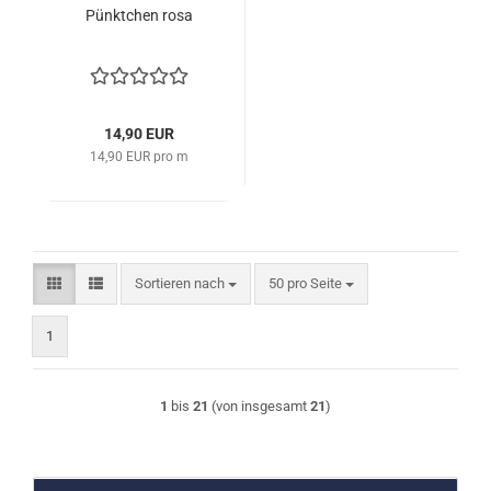
Pünktchen rosa
14,90 EUR
14,90 EUR pro m
Sortieren nach
pro Seite
Sortieren nach
50 pro Seite
1
1
bis
21
(von insgesamt
21
)