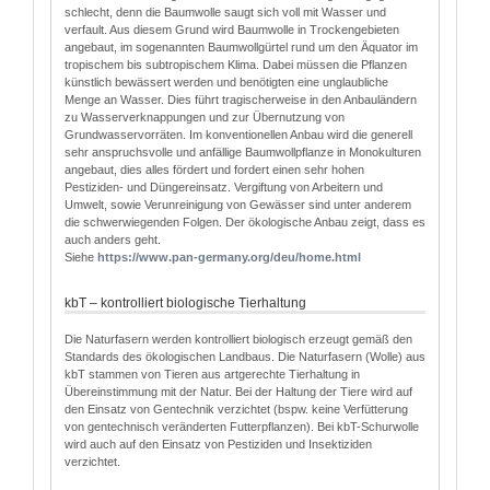
schlecht, denn die Baumwolle saugt sich voll mit Wasser und
verfault. Aus diesem Grund wird Baumwolle in Trockengebieten
angebaut, im sogenannten Baumwollgürtel rund um den Äquator im
tropischem bis subtropischem Klima. Dabei müssen die Pflanzen
künstlich bewässert werden und benötigten eine unglaubliche
Menge an Wasser. Dies führt tragischerweise in den Anbauländern
zu Wasserverknappungen und zur Übernutzung von
Grundwasservorräten. Im konventionellen Anbau wird die generell
sehr anspruchsvolle und anfällige Baumwollpflanze in Monokulturen
angebaut, dies alles fördert und fordert einen sehr hohen
Pestiziden- und Düngereinsatz. Vergiftung von Arbeitern und
Umwelt, sowie Verunreinigung von Gewässer sind unter anderem
die schwerwiegenden Folgen. Der ökologische Anbau zeigt, dass es
auch anders geht.
Siehe
http
s
://www.pan-germany.org/deu/home.html
kbT – kontrolliert biologische Tierhaltung
Die Naturfasern werden kontrolliert biologisch erzeugt gemäß den
Standards des ökologischen Landbaus. Die Naturfasern (Wolle) aus
kbT stammen von Tieren aus artgerechte Tierhaltung in
Übereinstimmung mit der Natur. Bei der Haltung der Tiere wird auf
den Einsatz von Gentechnik verzichtet (bspw. keine Verfütterung
von gentechnisch veränderten Futterpflanzen). Bei kbT-Schurwolle
wird auch auf den Einsatz von Pestiziden und Insektiziden
verzichtet.