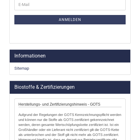
WEITER
E-
ZUR
Mail
NEWSLETTER-
ANMELDUNG
ANMELDEN
Informationen
Sitemap
Biostoffe & Zertifizierungen
Herstellungs- und Zertifizierungshinweis - GOTS
Aufgrund der Regelungen der GOTS Kennzeichnungspflicht werden
und können nur die Stoffe als GOTS zertifiziert gekennzeichnet
werden, deren gesamte Wertschöpfungskette zertifiziert ist. Ist ein
Großhändler oder ein Lieferant nicht zertifiziert gilt die GOTS-Kette
als unterbrochen und der Stoff gilt nicht mehr als GOTS zertifiziert.
Hintergrund hierfür ist, dass es derzeit nur Betriebszertifikate gibt.