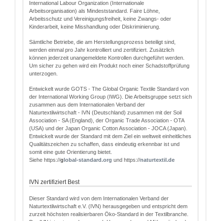
International Labour Organization (Internationale
Arbeitsorganisation) als Mindeststandard. Faire Löhne,
Arbeitsschutz und Vereinigungsfreiheit, keine Zwangs- oder
Kinderarbeit, keine Misshandlung oder Diskriminierung.
Sämtliche Betriebe, die am Herstellungsprozess beteiligt sind,
werden einmal pro Jahr kontrolliert und zertifiziert. Zusätzlich
können jederzeit unangemeldete Kontrollen durchgeführt werden.
Um sicher zu gehen wird ein Produkt noch einer Schadstoffprüfung
unterzogen.
Entwickelt wurde GOTS - The Global Organic Textile Standard von
der International Working Group (IWG). Die Arbeitsgruppe setzt sich
zusammen aus dem Internationalen Verband der
Naturtextilwirtschaft - IVN (Deutschland) zusammen mit der Soil
Association - SA (England), der Organic Trade Association - OTA
(USA) und der Japan Organic Cotton Association - JOCA (Japan).
Entwickelt wurde der Standard mit dem Ziel ein weltweit einheitliches
Qualitätszeichen zu schaffen, dass eindeutig erkennbar ist und
somit eine gute Orientierung bietet.
Siehe https://
g
lobal-standard.org
und https://
naturtextil.de
IVN zertifiziert Best
Dieser Standard wird von dem Internationalen Verband der
Naturtextilwirtschaft e.V. (IVN) herausgegeben und entspricht dem
zurzeit höchsten realisierbaren Öko-Standard in der Textilbranche.