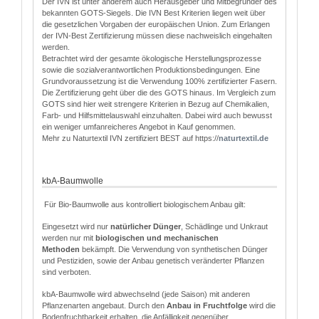
Der IVN ist unter anderem auch Herausgeber und Mitbegründer des
bekannten GOTS-Siegels. Die IVN Best Kriterien liegen weit über
die gesetzlichen Vorgaben der europäischen Union. Zum Erlangen
der IVN-Best Zertifizierung müssen diese nachweislich eingehalten
werden.
Betrachtet wird der gesamte ökologische Herstellungsprozesse
sowie die sozialverantwortlichen Produktionsbedingungen. Eine
Grundvoraussetzung ist die Verwendung 100% zertifizierter Fasern.
Die Zertifizierung geht über die des GOTS hinaus. Im Vergleich zum
GOTS sind hier weit strengere Kriterien in Bezug auf Chemikalien,
Farb- und Hilfsmittelauswahl einzuhalten. Dabei wird auch bewusst
ein weniger umfanreicheres Angebot in Kauf genommen.
Mehr zu Naturtextil IVN zertifiziert BEST auf https://
naturtextil.de
kbA-Baumwolle
Für Bio-Baumwolle aus kontrolliert biologischem Anbau gilt:
Eingesetzt wird nur
natürlicher Dünger
, Schädlinge und Unkraut
werden nur mit
biologischen und mechanischen
Methoden
bekämpft. Die Verwendung von synthetischen Dünger
und Pestiziden, sowie der Anbau genetisch veränderter Pflanzen
sind verboten.
kbA-Baumwolle wird abwechselnd (jede Saison) mit anderen
Pflanzenarten angebaut. Durch den
Anbau in Fruchtfolge
wird die
Bodenfruchtbarkeit erhalten, die Anfälligkeit gegenüber