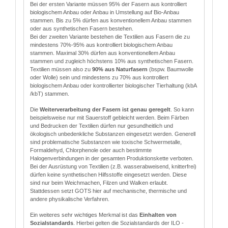
Bei der ersten Variante müssen 95% der Fasern aus kontrolliert
biologischem Anbau oder Anbau in Umstellung auf Bio-Anbau
stammen. Bis zu 5% dürfen aus konventionellem Anbau stammen
oder aus synthetischen Fasern bestehen.
Bei der zweiten Variante bestehen die Textilien aus Fasern die zu
mindestens 70%-95% aus kontrolliert biologischem Anbau
stammen. Maximal 30% dürfen aus konventionellem Anbau
stammen und zugleich höchstens 10% aus synthetischen Fasern.
Textilien müssen also zu
90% aus Naturfasern
(bspw. Baumwolle
oder Wolle) sein und mindestens zu 70% aus kontrolliert
biologischem Anbau oder kontrollierter biologischer Tierhaltung (kbA
/kbT) stammen.
Die
Weiterverarbeitung der Fasern ist genau geregelt
. So kann
beispielsweise nur mit Sauerstoff gebleicht werden. Beim Färben
und Bedrucken der Textilien dürfen nur gesundheitlich und
ökologisch unbedenkliche Substanzen eingesetzt werden. Generell
sind problematische Substanzen wie toxische Schwermetalle,
Formaldehyd, Chlorphenole oder auch bestimmte
Halogenverbindungen in der gesamten Produktionskette verboten.
Bei der Ausrüstung von Textilien (z.B. wasserabweisend, knitterfrei)
dürfen keine synthetischen Hilfsstoffe eingesetzt werden. Diese
sind nur beim Weichmachen, Filzen und Walken erlaubt.
Stattdessen setzt GOTS hier auf mechanische, thermische und
andere physikalische Verfahren.
Ein weiteres sehr wichtiges Merkmal ist das
Einhalten von
Sozialstandards
. Hierbei gelten die Sozialstandards der ILO -