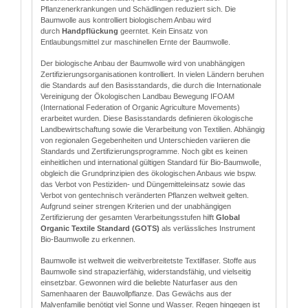
Pflanzenerkrankungen und Schädlingen reduziert sich. Die
Baumwolle aus kontrolliert biologischem Anbau wird
durch
Handpflückung
geerntet. Kein Einsatz von
Entlaubungsmittel zur maschinellen Ernte der Baumwolle.
Der biologische Anbau der Baumwolle wird von unabhängigen
Zertifizierungsorganisationen kontrolliert. In vielen Ländern beruhen
die Standards auf den Basisstandards, die durch die Internationale
Vereinigung der Ökologischen Landbau Bewegung IFOAM
(International Federation of Organic Agriculture Movements)
erarbeitet wurden. Diese Basisstandards definieren ökologische
Landbewirtschaftung sowie die Verarbeitung von Textilien. Abhängig
von regionalen Gegebenheiten und Unterschieden variieren die
Standards und Zertifizierungsprogramme. Noch gibt es keinen
einheitlichen und international gültigen Standard für Bio-Baumwolle,
obgleich die Grundprinzipien des ökologischen Anbaus wie bspw.
das Verbot von Pestiziden- und Düngemitteleinsatz sowie das
Verbot von gentechnisch veränderten Pflanzen weltweit gelten.
Aufgrund seiner strengen Kriterien und der unabhängigen
Zertifizierung der gesamten Verarbeitungsstufen hilft
Global
Organic Textile Standard (GOTS)
als verlässliches Instrument
Bio-Baumwolle zu erkennen.
Baumwolle ist weltweit die weitverbreitetste Textilfaser. Stoffe aus
Baumwolle sind strapazierfähig, widerstandsfähig, und vielseitig
einsetzbar. Gewonnen wird die beliebte Naturfaser aus den
Samenhaaren der Bauwollpflanze. Das Gewächs aus der
Malvenfamilie benötigt viel Sonne und Wasser. Regen hingegen ist