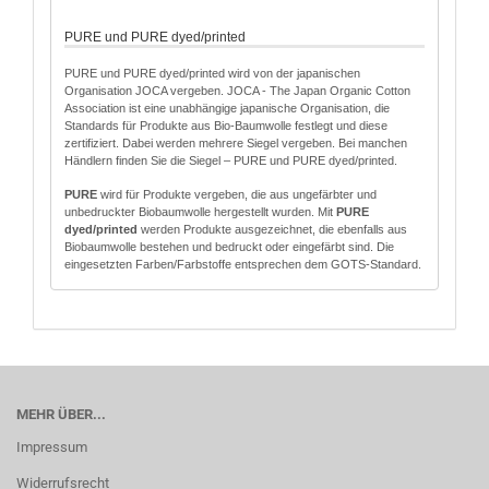
PURE und PURE dyed/printed
PURE und PURE dyed/printed wird von der japanischen
Organisation JOCA vergeben. JOCA - The Japan Organic Cotton
Association ist eine unabhängige japanische Organisation, die
Standards für Produkte aus Bio-Baumwolle festlegt und diese
zertifiziert. Dabei werden mehrere Siegel vergeben. Bei manchen
Händlern finden Sie die Siegel – PURE und PURE dyed/printed.
PURE
wird für Produkte vergeben, die aus ungefärbter und
unbedruckter Biobaumwolle hergestellt wurden. Mit
PURE
dyed/printed
werden Produkte ausgezeichnet, die ebenfalls aus
Biobaumwolle bestehen und bedruckt oder eingefärbt sind. Die
eingesetzten Farben/Farbstoffe entsprechen dem GOTS-Standard.
MEHR ÜBER...
Impressum
Widerrufsrecht