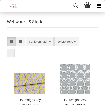
Webware US Stoffe
Sortieren nach
pro Seite
Sortieren nach
50 pro Seite
1
US Design Grey
US Design Grey
matters more,
matters more,