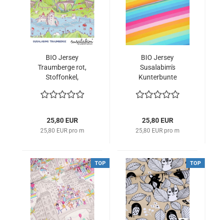
BIO Jersey
BIO Jersey
Traumberge rot,
Susalabim's
Stoffonkel,
Kunterbunte
Susalabim
Regenbogenringel,
Stoffonkel
25,80 EUR
25,80 EUR
25,80 EUR pro m
25,80 EUR pro m
TOP
TOP