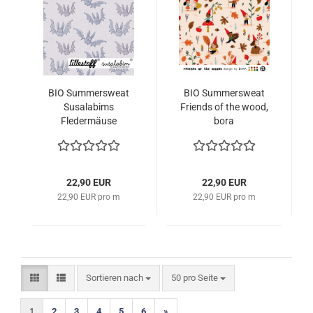
BIO Summersweat
BIO Summersweat
Susalabims
Friends of the wood,
Fledermäuse
bora
22,90 EUR
22,90 EUR
22,90 EUR pro m
22,90 EUR pro m
Sortieren nach
pro Seite
Sortieren nach
50 pro Seite
1
2
3
4
5
6
»