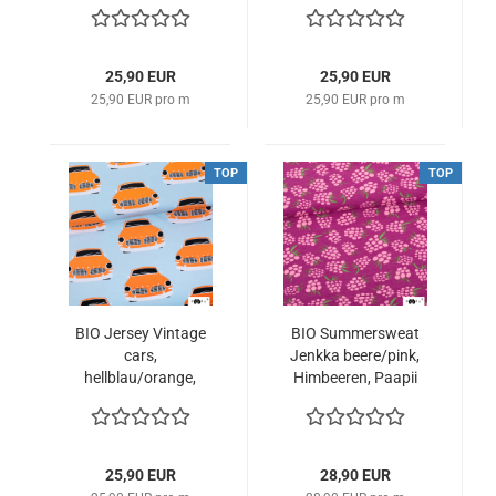
Paapii
25,90 EUR
25,90 EUR
25,90 EUR pro m
25,90 EUR pro m
TOP
TOP
BIO Jersey Vintage
BIO Summersweat
cars,
Jenkka beere/pink,
hellblau/orange,
Himbeeren, Paapii
Paapii
25,90 EUR
28,90 EUR