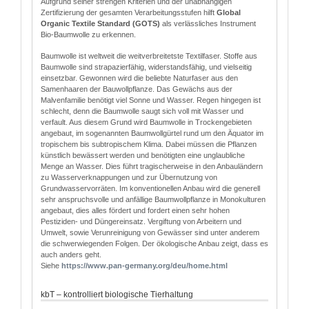
Aufgrund seiner strengen Kriterien und der unabhängigen
Zertifizierung der gesamten Verarbeitungsstufen hilft
Global
Organic Textile Standard (GOTS)
als verlässliches Instrument
Bio-Baumwolle zu erkennen.
Baumwolle ist weltweit die weitverbreitetste Textilfaser. Stoffe aus
Baumwolle sind strapazierfähig, widerstandsfähig, und vielseitig
einsetzbar. Gewonnen wird die beliebte Naturfaser aus den
Samenhaaren der Bauwollpflanze. Das Gewächs aus der
Malvenfamilie benötigt viel Sonne und Wasser. Regen hingegen ist
schlecht, denn die Baumwolle saugt sich voll mit Wasser und
verfault. Aus diesem Grund wird Baumwolle in Trockengebieten
angebaut, im sogenannten Baumwollgürtel rund um den Äquator im
tropischem bis subtropischem Klima. Dabei müssen die Pflanzen
künstlich bewässert werden und benötigten eine unglaubliche
Menge an Wasser. Dies führt tragischerweise in den Anbauländern
zu Wasserverknappungen und zur Übernutzung von
Grundwasservorräten. Im konventionellen Anbau wird die generell
sehr anspruchsvolle und anfällige Baumwollpflanze in Monokulturen
angebaut, dies alles fördert und fordert einen sehr hohen
Pestiziden- und Düngereinsatz. Vergiftung von Arbeitern und
Umwelt, sowie Verunreinigung von Gewässer sind unter anderem
die schwerwiegenden Folgen. Der ökologische Anbau zeigt, dass es
auch anders geht.
Siehe
http
s
://www.pan-germany.org/deu/home.html
kbT – kontrolliert biologische Tierhaltung