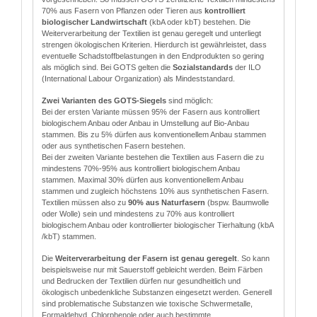
70% aus Fasern von Pflanzen oder Tieren aus
kontrolliert
biologischer Landwirtschaft
(kbA oder kbT) bestehen. Die
Weiterverarbeitung der Textilien ist genau geregelt und unterliegt
strengen ökologischen Kriterien. Hierdurch ist gewährleistet, dass
eventuelle Schadstoffbelastungen in den Endprodukten so gering
als möglich sind. Bei GOTS gelten die
Sozialstandards
der ILO
(International Labour Organization) als Mindeststandard.
Zwei Varianten des GOTS-Siegels
sind möglich:
Bei der ersten Variante müssen 95% der Fasern aus kontrolliert
biologischem Anbau oder Anbau in Umstellung auf Bio-Anbau
stammen. Bis zu 5% dürfen aus konventionellem Anbau stammen
oder aus synthetischen Fasern bestehen.
Bei der zweiten Variante bestehen die Textilien aus Fasern die zu
mindestens 70%-95% aus kontrolliert biologischem Anbau
stammen. Maximal 30% dürfen aus konventionellem Anbau
stammen und zugleich höchstens 10% aus synthetischen Fasern.
Textilien müssen also zu
90% aus Naturfasern
(bspw. Baumwolle
oder Wolle) sein und mindestens zu 70% aus kontrolliert
biologischem Anbau oder kontrollierter biologischer Tierhaltung (kbA
/kbT) stammen.
Die
Weiterverarbeitung der Fasern ist genau geregelt
. So kann
beispielsweise nur mit Sauerstoff gebleicht werden. Beim Färben
und Bedrucken der Textilien dürfen nur gesundheitlich und
ökologisch unbedenkliche Substanzen eingesetzt werden. Generell
sind problematische Substanzen wie toxische Schwermetalle,
Formaldehyd, Chlorphenole oder auch bestimmte