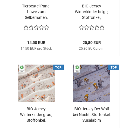
Tierbeutel Panel
BIO Jersey
Löwe zum
Winterkinder beige,
Selbernähen,
Stoffonkel,
Käselotti
Susalabim
14,50 EUR
25,80 EUR
14,50 EUR pro Stück
25,80 EUR pro m
TOP
TOP
BIO Jersey
BIO Jersey Der Wolf
Winterkinder grau,
bei Nacht, Stoffonkel,
Stoffonkel,
Susalabim
Susalabim