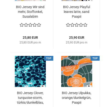
BIO Jersey Wir sind
BIO Jersey Playful
mehr, Stoffonkel,
leaves latte, sand
Susalabim
Paapii
25,80 EUR
25,90 EUR
25,80 EUR pro m
25,90 EUR pro m
TOP
TOP
BIO Jersey Clover,
BIO Jersey Ulpukka,
turquoise-storm,
orange/dunkelgrün,
türkis/dunkelblau,
Paapii