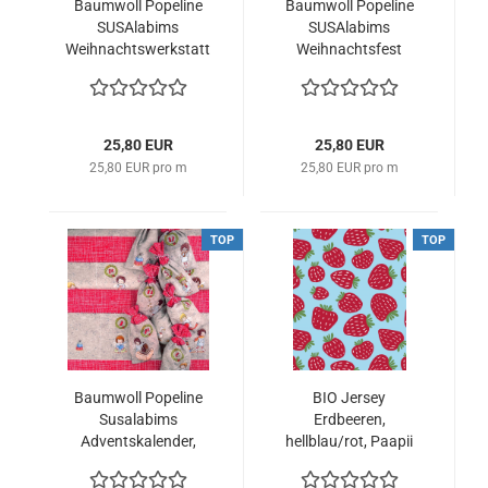
Baumwoll Popeline
Baumwoll Popeline
SUSAlabims
SUSAlabims
Weihnachtswerkstatt
Weihnachtsfest
blau, Stoffonkel
Stoffonkel
25,80 EUR
25,80 EUR
25,80 EUR pro m
25,80 EUR pro m
TOP
TOP
Baumwoll Popeline
BIO Jersey
Susalabims
Erdbeeren,
Adventskalender,
hellblau/rot, Paapii
Stoffonkel