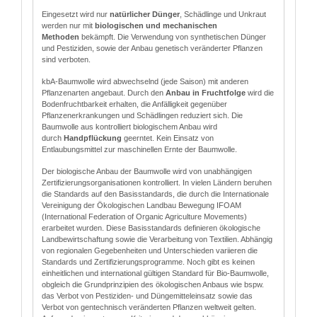
Eingesetzt wird nur
natürlicher Dünger
, Schädlinge und Unkraut
werden nur mit
biologischen und mechanischen
Methoden
bekämpft. Die Verwendung von synthetischen Dünger
und Pestiziden, sowie der Anbau genetisch veränderter Pflanzen
sind verboten.
kbA-Baumwolle wird abwechselnd (jede Saison) mit anderen
Pflanzenarten angebaut. Durch den
Anbau in Fruchtfolge
wird die
Bodenfruchtbarkeit erhalten, die Anfälligkeit gegenüber
Pflanzenerkrankungen und Schädlingen reduziert sich. Die
Baumwolle aus kontrolliert biologischem Anbau wird
durch
Handpflückung
geerntet. Kein Einsatz von
Entlaubungsmittel zur maschinellen Ernte der Baumwolle.
Der biologische Anbau der Baumwolle wird von unabhängigen
Zertifizierungsorganisationen kontrolliert. In vielen Ländern beruhen
die Standards auf den Basisstandards, die durch die Internationale
Vereinigung der Ökologischen Landbau Bewegung IFOAM
(International Federation of Organic Agriculture Movements)
erarbeitet wurden. Diese Basisstandards definieren ökologische
Landbewirtschaftung sowie die Verarbeitung von Textilien. Abhängig
von regionalen Gegebenheiten und Unterschieden variieren die
Standards und Zertifizierungsprogramme. Noch gibt es keinen
einheitlichen und international gültigen Standard für Bio-Baumwolle,
obgleich die Grundprinzipien des ökologischen Anbaus wie bspw.
das Verbot von Pestiziden- und Düngemitteleinsatz sowie das
Verbot von gentechnisch veränderten Pflanzen weltweit gelten.