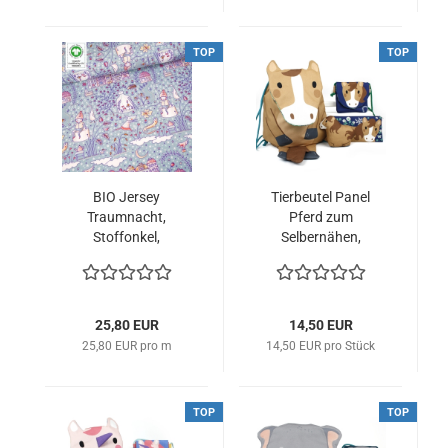
TOP
TOP
BIO Jersey
Tierbeutel Panel
Traumnacht,
Pferd zum
Stoffonkel,
Selbernähen,
Susalabim
Käselotti
25,80 EUR
14,50 EUR
25,80 EUR pro m
14,50 EUR pro Stück
TOP
TOP