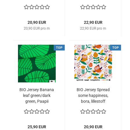
Sanders
20,90 EUR
22,90 EUR
20,90 EUR pro m
22,90 EUR pro m
TOP
TOP
BIO Jersey Banana
BIO Jersey Spread
leaf green/dark
some happiness,
green, Paapii
bora, lillestoff
25,90 EUR
20,90 EUR