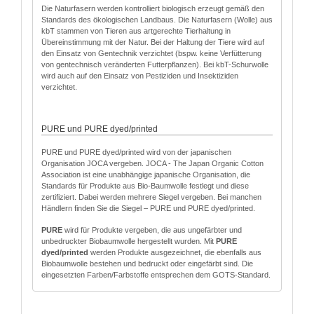
Die Naturfasern werden kontrolliert biologisch erzeugt gemäß den
Standards des ökologischen Landbaus. Die Naturfasern (Wolle) aus
kbT stammen von Tieren aus artgerechte Tierhaltung in
Übereinstimmung mit der Natur. Bei der Haltung der Tiere wird auf
den Einsatz von Gentechnik verzichtet (bspw. keine Verfütterung
von gentechnisch veränderten Futterpflanzen). Bei kbT-Schurwolle
wird auch auf den Einsatz von Pestiziden und Insektiziden
verzichtet.
PURE und PURE dyed/printed
PURE und PURE dyed/printed wird von der japanischen
Organisation JOCA vergeben. JOCA - The Japan Organic Cotton
Association ist eine unabhängige japanische Organisation, die
Standards für Produkte aus Bio-Baumwolle festlegt und diese
zertifiziert. Dabei werden mehrere Siegel vergeben. Bei manchen
Händlern finden Sie die Siegel – PURE und PURE dyed/printed.
PURE
wird für Produkte vergeben, die aus ungefärbter und
unbedruckter Biobaumwolle hergestellt wurden. Mit
PURE
dyed/printed
werden Produkte ausgezeichnet, die ebenfalls aus
Biobaumwolle bestehen und bedruckt oder eingefärbt sind. Die
eingesetzten Farben/Farbstoffe entsprechen dem GOTS-Standard.