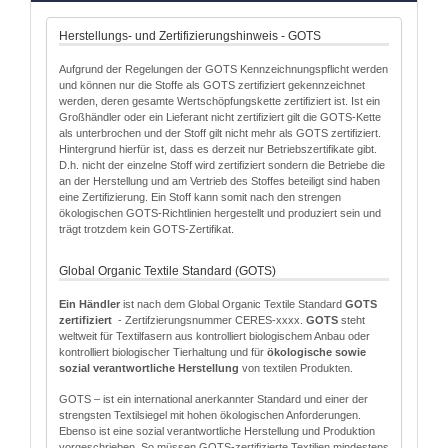
Herstellungs- und Zertifizierungshinweis - GOTS
Aufgrund der Regelungen der GOTS Kennzeichnungspflicht werden
und können nur die Stoffe als GOTS zertifiziert gekennzeichnet
werden, deren gesamte Wertschöpfungskette zertifiziert ist. Ist ein
Großhändler oder ein Lieferant nicht zertifiziert gilt die GOTS-Kette
als unterbrochen und der Stoff gilt nicht mehr als GOTS zertifiziert.
Hintergrund hierfür ist, dass es derzeit nur Betriebszertifikate gibt.
D.h. nicht der einzelne Stoff wird zertifiziert sondern die Betriebe die
an der Herstellung und am Vertrieb des Stoffes beteiligt sind haben
eine Zertifizierung. Ein Stoff kann somit nach den strengen
ökologischen GOTS-Richtlinien hergestellt und produziert sein und
trägt trotzdem kein GOTS-Zertifikat.
Global Organic Textile Standard (GOTS)
Ein Händler
ist nach dem Global Organic Textile Standard
GOTS
zertifiziert
- Zertifzierungsnummer CERES-xxxx.
GOTS
steht
weltweit für Textilfasern aus kontrolliert biologischem Anbau oder
kontrolliert biologischer Tierhaltung und für
ökologische sowie
sozial verantwortliche Herstellung
von textilen Produkten.
GOTS – ist ein international anerkannter Standard und einer der
strengsten Textilsiegel mit hohen ökologischen Anforderungen.
Ebenso ist eine sozial verantwortliche Herstellung und Produktion
vorgeschrieben. So müssen GOTS-zertifizierte Textilien mindestens