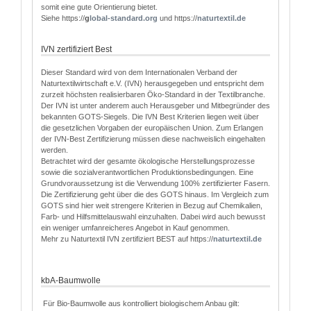
somit eine gute Orientierung bietet.
Siehe https://
g
lobal-standard.org
und https://
naturtextil.de
IVN zertifiziert Best
Dieser Standard wird von dem Internationalen Verband der
Naturtextilwirtschaft e.V. (IVN) herausgegeben und entspricht dem
zurzeit höchsten realisierbaren Öko-Standard in der Textilbranche.
Der IVN ist unter anderem auch Herausgeber und Mitbegründer des
bekannten GOTS-Siegels. Die IVN Best Kriterien liegen weit über
die gesetzlichen Vorgaben der europäischen Union. Zum Erlangen
der IVN-Best Zertifizierung müssen diese nachweislich eingehalten
werden.
Betrachtet wird der gesamte ökologische Herstellungsprozesse
sowie die sozialverantwortlichen Produktionsbedingungen. Eine
Grundvoraussetzung ist die Verwendung 100% zertifizierter Fasern.
Die Zertifizierung geht über die des GOTS hinaus. Im Vergleich zum
GOTS sind hier weit strengere Kriterien in Bezug auf Chemikalien,
Farb- und Hilfsmittelauswahl einzuhalten. Dabei wird auch bewusst
ein weniger umfanreicheres Angebot in Kauf genommen.
Mehr zu Naturtextil IVN zertifiziert BEST auf https://
naturtextil.de
kbA-Baumwolle
Für Bio-Baumwolle aus kontrolliert biologischem Anbau gilt: