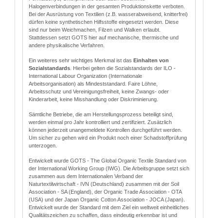
Halogenverbindungen in der gesamten Produktionskette verboten.
Bei der Ausrüstung von Textilien (z.B. wasserabweisend, knitterfrei)
dürfen keine synthetischen Hilfsstoffe eingesetzt werden. Diese
sind nur beim Weichmachen, Filzen und Walken erlaubt.
Stattdessen setzt GOTS hier auf mechanische, thermische und
andere physikalische Verfahren.
Ein weiteres sehr wichtiges Merkmal ist das
Einhalten von
Sozialstandards
. Hierbei gelten die Sozialstandards der ILO -
International Labour Organization (Internationale
Arbeitsorganisation) als Mindeststandard. Faire Löhne,
Arbeitsschutz und Vereinigungsfreiheit, keine Zwangs- oder
Kinderarbeit, keine Misshandlung oder Diskriminierung.
Sämtliche Betriebe, die am Herstellungsprozess beteiligt sind,
werden einmal pro Jahr kontrolliert und zertifiziert. Zusätzlich
können jederzeit unangemeldete Kontrollen durchgeführt werden.
Um sicher zu gehen wird ein Produkt noch einer Schadstoffprüfung
unterzogen.
Entwickelt wurde GOTS - The Global Organic Textile Standard von
der International Working Group (IWG). Die Arbeitsgruppe setzt sich
zusammen aus dem Internationalen Verband der
Naturtextilwirtschaft - IVN (Deutschland) zusammen mit der Soil
Association - SA (England), der Organic Trade Association - OTA
(USA) und der Japan Organic Cotton Association - JOCA (Japan).
Entwickelt wurde der Standard mit dem Ziel ein weltweit einheitliches
Qualitätszeichen zu schaffen, dass eindeutig erkennbar ist und