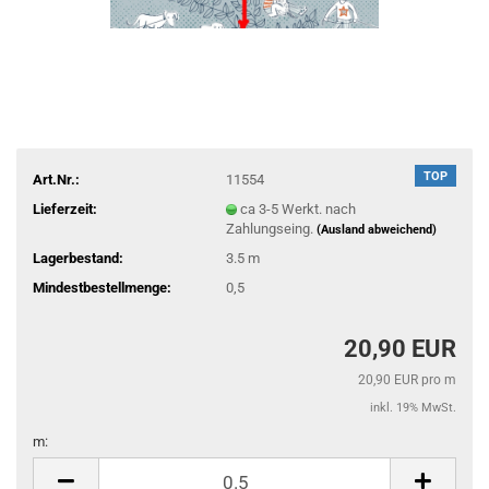
TOP
Art.Nr.:
11554
Lieferzeit:
ca 3-5 Werkt. nach
Zahlungseing.
(Ausland abweichend)
Lagerbestand:
3.5
m
Mindestbestellmenge:
0,5
20,90 EUR
20,90 EUR pro m
inkl. 19% MwSt.
m:
m