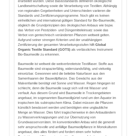
erarbeitet wurden. Diese Basisstandards definieren ökologische
Landbewirtschaftung sowie die Verarbeitung von Textilien. Abhängig
von regionalen Gegebenheiten und Unterschieden variieren die
Standards und Zertifizierungsprogramme. Noch gibt es keinen
einheitlichen und international gültigen Standard für Bio-Baumwolle,
obgleich die Grundprinzipien des ökologischen Anbaus wie bspw.
das Verbot von Pestiziden- und Düngemitteleinsatz sowie das
Verbot von gentechnisch veränderten Pflanzen weltweit gelten.
Aufgrund seiner strengen Kriterien und der unabhängigen
Zertifizierung der gesamten Verarbeitungsstufen hilft
Global
Organic Textile Standard (GOTS)
als verlässliches Instrument
Bio-Baumwolle zu erkennen.
Baumwolle ist weltweit die weitverbreitetste Textilfaser. Stoffe aus
Baumwolle sind strapazierfähig, widerstandsfähig, und vielseitig
einsetzbar. Gewonnen wird die beliebte Naturfaser aus den
Samenhaaren der Bauwollpflanze. Das Gewächs aus der
Malvenfamilie benötigt viel Sonne und Wasser. Regen hingegen ist
schlecht, denn die Baumwolle saugt sich voll mit Wasser und
verfault. Aus diesem Grund wird Baumwolle in Trockengebieten
angebaut, im sogenannten Baumwollgürtel rund um den Äquator im
tropischem bis subtropischem Klima. Dabei müssen die Pflanzen
künstlich bewässert werden und benötigten eine unglaubliche
Menge an Wasser. Dies führt tragischerweise in den Anbauländern
zu Wasserverknappungen und zur Übernutzung von
Grundwasservorräten. Im konventionellen Anbau wird die generell
sehr anspruchsvolle und anfällige Baumwollpflanze in Monokulturen
angebaut, dies alles fördert und fordert einen sehr hohen