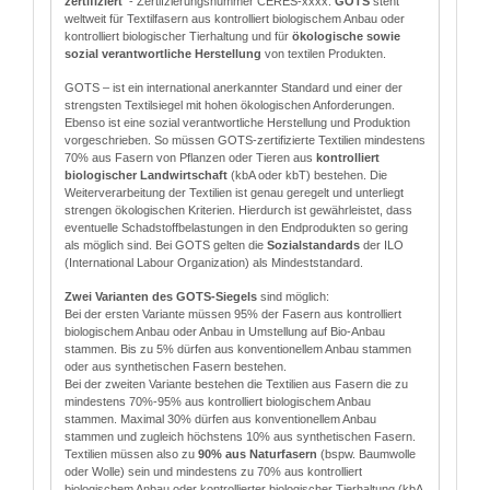
zertifiziert
- Zertifzierungsnummer CERES-xxxx.
GOTS
steht
weltweit für Textilfasern aus kontrolliert biologischem Anbau oder
kontrolliert biologischer Tierhaltung und für
ökologische sowie
sozial verantwortliche Herstellung
von textilen Produkten.
GOTS – ist ein international anerkannter Standard und einer der
strengsten Textilsiegel mit hohen ökologischen Anforderungen.
Ebenso ist eine sozial verantwortliche Herstellung und Produktion
vorgeschrieben. So müssen GOTS-zertifizierte Textilien mindestens
70% aus Fasern von Pflanzen oder Tieren aus
kontrolliert
biologischer Landwirtschaft
(kbA oder kbT) bestehen. Die
Weiterverarbeitung der Textilien ist genau geregelt und unterliegt
strengen ökologischen Kriterien. Hierdurch ist gewährleistet, dass
eventuelle Schadstoffbelastungen in den Endprodukten so gering
als möglich sind. Bei GOTS gelten die
Sozialstandards
der ILO
(International Labour Organization) als Mindeststandard.
Zwei Varianten des GOTS-Siegels
sind möglich:
Bei der ersten Variante müssen 95% der Fasern aus kontrolliert
biologischem Anbau oder Anbau in Umstellung auf Bio-Anbau
stammen. Bis zu 5% dürfen aus konventionellem Anbau stammen
oder aus synthetischen Fasern bestehen.
Bei der zweiten Variante bestehen die Textilien aus Fasern die zu
mindestens 70%-95% aus kontrolliert biologischem Anbau
stammen. Maximal 30% dürfen aus konventionellem Anbau
stammen und zugleich höchstens 10% aus synthetischen Fasern.
Textilien müssen also zu
90% aus Naturfasern
(bspw. Baumwolle
oder Wolle) sein und mindestens zu 70% aus kontrolliert
biologischem Anbau oder kontrollierter biologischer Tierhaltung (kbA