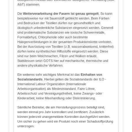
/kbT) stammen.
Die
Weiterverarbeitung der Fasern ist genau geregelt
. So kann
beispielsweise nur mit Sauerstoff gebleicht werden. Beim Färben
und Bedrucken der Textilien dürfen nur gesundheitlich und
ökologisch unbedenkliche Substanzen eingesetzt werden. Generell
sind problematische Substanzen wie toxische Schwermetalle,
Formaldehyd, Chlorphenole oder auch bestimmte
Halogenverbindungen in der gesamten Produktionskette verboten.
Bei der Ausrüstung von Textilien (z.B. wasserabweisend, knitterfrei)
dürfen keine synthetischen Hilfsstoffe eingesetzt werden. Diese
sind nur beim Weichmachen, Filzen und Walken erlaubt.
Stattdessen setzt GOTS hier auf mechanische, thermische und
andere physikalische Verfahren.
Ein weiteres sehr wichtiges Merkmal ist das
Einhalten von
Sozialstandards
. Hierbei gelten die Sozialstandards der ILO -
International Labour Organization (Internationale
Arbeitsorganisation) als Mindeststandard. Faire Löhne,
Arbeitsschutz und Vereinigungsfreiheit, keine Zwangs- oder
Kinderarbeit, keine Misshandlung oder Diskriminierung.
Sämtliche Betriebe, die am Herstellungsprozess beteiligt sind,
werden einmal pro Jahr kontrolliert und zertifiziert. Zusätzlich
können jederzeit unangemeldete Kontrollen durchgeführt werden.
Um sicher zu gehen wird ein Produkt noch einer Schadstoffprüfung
unterzogen.