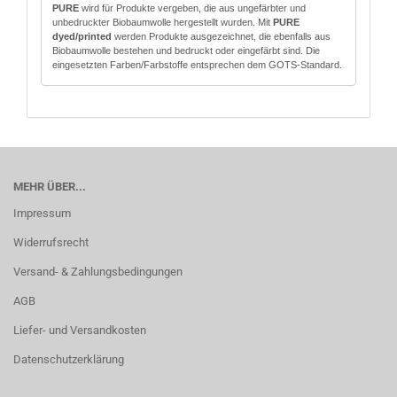
PURE
wird für Produkte vergeben, die aus ungefärbter und
unbedruckter Biobaumwolle hergestellt wurden. Mit
PURE
dyed/printed
werden Produkte ausgezeichnet, die ebenfalls aus
Biobaumwolle bestehen und bedruckt oder eingefärbt sind. Die
eingesetzten Farben/Farbstoffe entsprechen dem GOTS-Standard.
MEHR ÜBER...
Impressum
Widerrufsrecht
Versand- & Zahlungsbedingungen
AGB
Liefer- und Versandkosten
Datenschutzerklärung