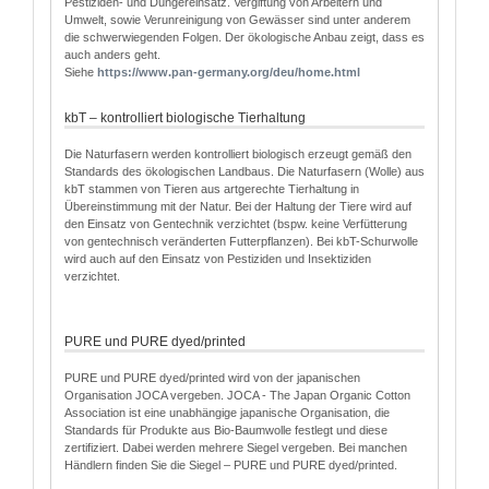
Pestiziden- und Düngereinsatz. Vergiftung von Arbeitern und
Umwelt, sowie Verunreinigung von Gewässer sind unter anderem
die schwerwiegenden Folgen. Der ökologische Anbau zeigt, dass es
auch anders geht.
Siehe
http
s
://www.pan-germany.org/deu/home.html
kbT – kontrolliert biologische Tierhaltung
Die Naturfasern werden kontrolliert biologisch erzeugt gemäß den
Standards des ökologischen Landbaus. Die Naturfasern (Wolle) aus
kbT stammen von Tieren aus artgerechte Tierhaltung in
Übereinstimmung mit der Natur. Bei der Haltung der Tiere wird auf
den Einsatz von Gentechnik verzichtet (bspw. keine Verfütterung
von gentechnisch veränderten Futterpflanzen). Bei kbT-Schurwolle
wird auch auf den Einsatz von Pestiziden und Insektiziden
verzichtet.
PURE und PURE dyed/printed
PURE und PURE dyed/printed wird von der japanischen
Organisation JOCA vergeben. JOCA - The Japan Organic Cotton
Association ist eine unabhängige japanische Organisation, die
Standards für Produkte aus Bio-Baumwolle festlegt und diese
zertifiziert. Dabei werden mehrere Siegel vergeben. Bei manchen
Händlern finden Sie die Siegel – PURE und PURE dyed/printed.