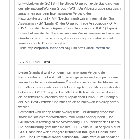
Entwickelt wurde GOTS - The Global Organic Textile Standard von
der International Working Group (IWG). Die Arbeitsgruppe setzt sich
zusammen aus dem Internationalen Verband der
Naturtextilwirtschaft - IVN (Deutschland) zusammen mit der Soil
Association - SA (England), der Organic Trade Association - OTA
(USA) und der Japan Organic Cotton Association - JOCA (Japan).
Entwickelt wurde der Standard mit dem Ziel ein weltweit einheitliches
Qualitätszeichen zu schaffen, dass eindeutig erkennbar ist und
somit eine gute Orientierung bietet.
Siehe https://
g
lobal-standard.org
und https://
naturtextil.de
IVN zertifiziert Best
Dieser Standard wird von dem Internationalen Verband der
Naturtextilwirtschaft e.V. (IVN) herausgegeben und entspricht dem
zurzeit höchsten realisierbaren Öko-Standard in der Textilbranche.
Der IVN ist unter anderem auch Herausgeber und Mitbegründer des
bekannten GOTS-Siegels. Die IVN Best Kriterien liegen weit über
die gesetzlichen Vorgaben der europäischen Union. Zum Erlangen
der IVN-Best Zertifizierung müssen diese nachweislich eingehalten
werden.
Betrachtet wird der gesamte ökologische Herstellungsprozesse
sowie die sozialverantwortlichen Produktionsbedingungen. Eine
Grundvoraussetzung ist die Verwendung 100% zertifizierter Fasern.
Die Zertifizierung geht über die des GOTS hinaus. Im Vergleich zum
GOTS sind hier weit strengere Kriterien in Bezug auf Chemikalien,
Farb- und Hilfsmittelauswahl einzuhalten. Dabei wird auch bewusst