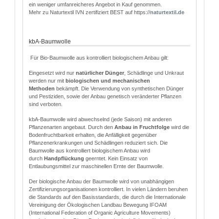
ein weniger umfanreicheres Angebot in Kauf genommen.
Mehr zu Naturtextil IVN zertifiziert BEST auf https://
naturtextil.de
kbA-Baumwolle
Für Bio-Baumwolle aus kontrolliert biologischem Anbau gilt:
Eingesetzt wird nur
natürlicher Dünger
, Schädlinge und Unkraut
werden nur mit
biologischen und mechanischen
Methoden
bekämpft. Die Verwendung von synthetischen Dünger
und Pestiziden, sowie der Anbau genetisch veränderter Pflanzen
sind verboten.
kbA-Baumwolle wird abwechselnd (jede Saison) mit anderen
Pflanzenarten angebaut. Durch den
Anbau in Fruchtfolge
wird die
Bodenfruchtbarkeit erhalten, die Anfälligkeit gegenüber
Pflanzenerkrankungen und Schädlingen reduziert sich. Die
Baumwolle aus kontrolliert biologischem Anbau wird
durch
Handpflückung
geerntet. Kein Einsatz von
Entlaubungsmittel zur maschinellen Ernte der Baumwolle.
Der biologische Anbau der Baumwolle wird von unabhängigen
Zertifizierungsorganisationen kontrolliert. In vielen Ländern beruhen
die Standards auf den Basisstandards, die durch die Internationale
Vereinigung der Ökologischen Landbau Bewegung IFOAM
(International Federation of Organic Agriculture Movements)