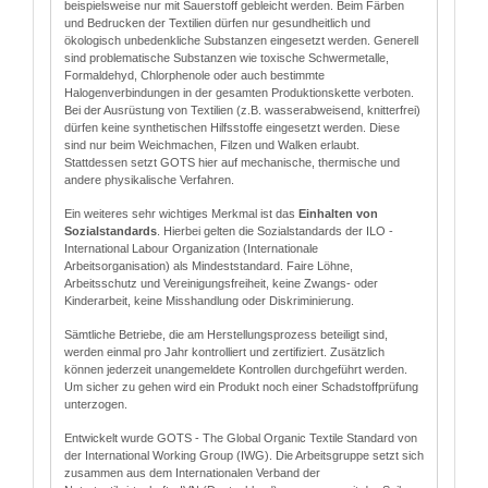
beispielsweise nur mit Sauerstoff gebleicht werden. Beim Färben
und Bedrucken der Textilien dürfen nur gesundheitlich und
ökologisch unbedenkliche Substanzen eingesetzt werden. Generell
sind problematische Substanzen wie toxische Schwermetalle,
Formaldehyd, Chlorphenole oder auch bestimmte
Halogenverbindungen in der gesamten Produktionskette verboten.
Bei der Ausrüstung von Textilien (z.B. wasserabweisend, knitterfrei)
dürfen keine synthetischen Hilfsstoffe eingesetzt werden. Diese
sind nur beim Weichmachen, Filzen und Walken erlaubt.
Stattdessen setzt GOTS hier auf mechanische, thermische und
andere physikalische Verfahren.
Ein weiteres sehr wichtiges Merkmal ist das
Einhalten von
Sozialstandards
. Hierbei gelten die Sozialstandards der ILO -
International Labour Organization (Internationale
Arbeitsorganisation) als Mindeststandard. Faire Löhne,
Arbeitsschutz und Vereinigungsfreiheit, keine Zwangs- oder
Kinderarbeit, keine Misshandlung oder Diskriminierung.
Sämtliche Betriebe, die am Herstellungsprozess beteiligt sind,
werden einmal pro Jahr kontrolliert und zertifiziert. Zusätzlich
können jederzeit unangemeldete Kontrollen durchgeführt werden.
Um sicher zu gehen wird ein Produkt noch einer Schadstoffprüfung
unterzogen.
Entwickelt wurde GOTS - The Global Organic Textile Standard von
der International Working Group (IWG). Die Arbeitsgruppe setzt sich
zusammen aus dem Internationalen Verband der