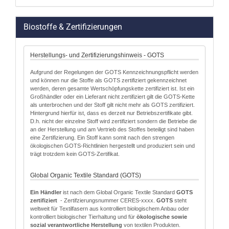
Biostoffe & Zertifizierungen
Herstellungs- und Zertifizierungshinweis - GOTS
Aufgrund der Regelungen der GOTS Kennzeichnungspflicht werden
und können nur die Stoffe als GOTS zertifiziert gekennzeichnet
werden, deren gesamte Wertschöpfungskette zertifiziert ist. Ist ein
Großhändler oder ein Lieferant nicht zertifiziert gilt die GOTS-Kette
als unterbrochen und der Stoff gilt nicht mehr als GOTS zertifiziert.
Hintergrund hierfür ist, dass es derzeit nur Betriebszertifikate gibt.
D.h. nicht der einzelne Stoff wird zertifiziert sondern die Betriebe die
an der Herstellung und am Vertrieb des Stoffes beteiligt sind haben
eine Zertifizierung. Ein Stoff kann somit nach den strengen
ökologischen GOTS-Richtlinien hergestellt und produziert sein und
trägt trotzdem kein GOTS-Zertifikat.
Global Organic Textile Standard (GOTS)
Ein Händler
ist nach dem Global Organic Textile Standard
GOTS
zertifiziert
- Zertifzierungsnummer CERES-xxxx.
GOTS
steht
weltweit für Textilfasern aus kontrolliert biologischem Anbau oder
kontrolliert biologischer Tierhaltung und für
ökologische sowie
sozial verantwortliche Herstellung
von textilen Produkten.