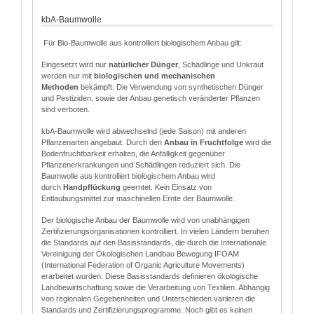
kbA-Baumwolle
Für Bio-Baumwolle aus kontrolliert biologischem Anbau gilt:
Eingesetzt wird nur
natürlicher Dünger
, Schädlinge und Unkraut
werden nur mit
biologischen und mechanischen
Methoden
bekämpft. Die Verwendung von synthetischen Dünger
und Pestiziden, sowie der Anbau genetisch veränderter Pflanzen
sind verboten.
kbA-Baumwolle wird abwechselnd (jede Saison) mit anderen
Pflanzenarten angebaut. Durch den
Anbau in Fruchtfolge
wird die
Bodenfruchtbarkeit erhalten, die Anfälligkeit gegenüber
Pflanzenerkrankungen und Schädlingen reduziert sich. Die
Baumwolle aus kontrolliert biologischem Anbau wird
durch
Handpflückung
geerntet. Kein Einsatz von
Entlaubungsmittel zur maschinellen Ernte der Baumwolle.
Der biologische Anbau der Baumwolle wird von unabhängigen
Zertifizierungsorganisationen kontrolliert. In vielen Ländern beruhen
die Standards auf den Basisstandards, die durch die Internationale
Vereinigung der Ökologischen Landbau Bewegung IFOAM
(International Federation of Organic Agriculture Movements)
erarbeitet wurden. Diese Basisstandards definieren ökologische
Landbewirtschaftung sowie die Verarbeitung von Textilien. Abhängig
von regionalen Gegebenheiten und Unterschieden variieren die
Standards und Zertifizierungsprogramme. Noch gibt es keinen