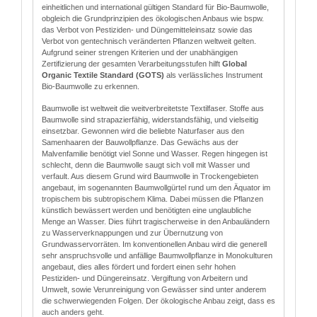
einheitlichen und international gültigen Standard für Bio-Baumwolle,
obgleich die Grundprinzipien des ökologischen Anbaus wie bspw.
das Verbot von Pestiziden- und Düngemitteleinsatz sowie das
Verbot von gentechnisch veränderten Pflanzen weltweit gelten.
Aufgrund seiner strengen Kriterien und der unabhängigen
Zertifizierung der gesamten Verarbeitungsstufen hilft
Global
Organic Textile Standard (GOTS)
als verlässliches Instrument
Bio-Baumwolle zu erkennen.
Baumwolle ist weltweit die weitverbreitetste Textilfaser. Stoffe aus
Baumwolle sind strapazierfähig, widerstandsfähig, und vielseitig
einsetzbar. Gewonnen wird die beliebte Naturfaser aus den
Samenhaaren der Bauwollpflanze. Das Gewächs aus der
Malvenfamilie benötigt viel Sonne und Wasser. Regen hingegen ist
schlecht, denn die Baumwolle saugt sich voll mit Wasser und
verfault. Aus diesem Grund wird Baumwolle in Trockengebieten
angebaut, im sogenannten Baumwollgürtel rund um den Äquator im
tropischem bis subtropischem Klima. Dabei müssen die Pflanzen
künstlich bewässert werden und benötigten eine unglaubliche
Menge an Wasser. Dies führt tragischerweise in den Anbauländern
zu Wasserverknappungen und zur Übernutzung von
Grundwasservorräten. Im konventionellen Anbau wird die generell
sehr anspruchsvolle und anfällige Baumwollpflanze in Monokulturen
angebaut, dies alles fördert und fordert einen sehr hohen
Pestiziden- und Düngereinsatz. Vergiftung von Arbeitern und
Umwelt, sowie Verunreinigung von Gewässer sind unter anderem
die schwerwiegenden Folgen. Der ökologische Anbau zeigt, dass es
auch anders geht.