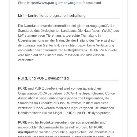
Siehe
http
s
://www.pan-germany.org/deu/home.html
kbT – kontrolliert biologische Tierhaltung
Die Naturfasern werden kontrolliert biologisch erzeugt gemäß den
Standards des ökologischen Landbaus. Die Naturfasern (Wolle) aus
kbT stammen von Tieren aus artgerechte Tierhaltung in
Übereinstimmung mit der Natur. Bei der Haltung der Tiere wird auf
den Einsatz von Gentechnik verzichtet (bspw. keine Verfütterung
von gentechnisch veränderten Futterpflanzen). Bei kbT-Schurwolle
wird auch auf den Einsatz von Pestiziden und Insektiziden
verzichtet.
PURE und PURE dyed/printed
PURE und PURE dyed/printed wird von der japanischen
Organisation JOCA vergeben. JOCA - The Japan Organic Cotton
Association ist eine unabhängige japanische Organisation, die
Standards für Produkte aus Bio-Baumwolle festlegt und diese
zertifiziert. Dabei werden mehrere Siegel vergeben. Bei manchen
Händlern finden Sie die Siegel – PURE und PURE dyed/printed.
PURE
wird für Produkte vergeben, die aus ungefärbter und
unbedruckter Biobaumwolle hergestellt wurden. Mit
PURE
dyed/printed
werden Produkte ausgezeichnet, die ebenfalls aus