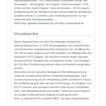
Naturtextilwirtschaft - IVN (Deutschland) zusammen mit der Soil
Association - SA (England), der Organic Trade Association - OTA
(USA) und der Japan Organic Cotton Association - JOCA (Japan).
Entwickelt wurde der Standard mit dem Ziel ein weltweit einheitliches
Qualitätszeichen zu schaffen, dass eindeutig erkennbar ist und
somit eine gute Orientierung bietet.
Siehe https://
g
lobal-standard.org
und https://
naturtextil.de
IVN zertifiziert Best
Dieser Standard wird von dem Internationalen Verband der
Naturtextilwirtschaft e.V. (IVN) herausgegeben und entspricht dem
zurzeit höchsten realisierbaren Öko-Standard in der Textilbranche.
Der IVN ist unter anderem auch Herausgeber und Mitbegründer des
bekannten GOTS-Siegels. Die IVN Best Kriterien liegen weit über
die gesetzlichen Vorgaben der europäischen Union. Zum Erlangen
der IVN-Best Zertifizierung müssen diese nachweislich eingehalten
werden.
Betrachtet wird der gesamte ökologische Herstellungsprozesse
sowie die sozialverantwortlichen Produktionsbedingungen. Eine
Grundvoraussetzung ist die Verwendung 100% zertifizierter Fasern.
Die Zertifizierung geht über die des GOTS hinaus. Im Vergleich zum
GOTS sind hier weit strengere Kriterien in Bezug auf Chemikalien,
Farb- und Hilfsmittelauswahl einzuhalten. Dabei wird auch bewusst
ein weniger umfanreicheres Angebot in Kauf genommen.
Mehr zu Naturtextil IVN zertifiziert BEST auf https://
naturtextil.de