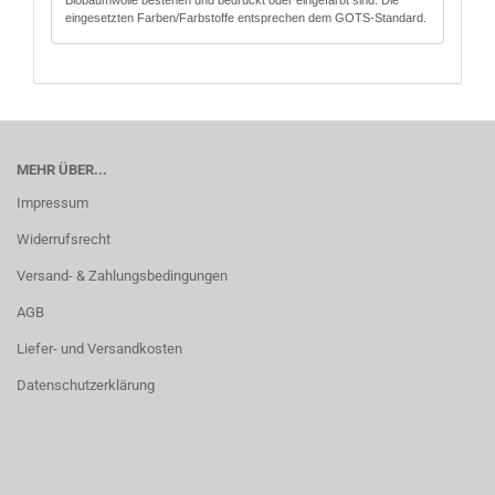
Biobaumwolle bestehen und bedruckt oder eingefärbt sind. Die
eingesetzten Farben/Farbstoffe entsprechen dem GOTS-Standard.
MEHR ÜBER...
Impressum
Widerrufsrecht
Versand- & Zahlungsbedingungen
AGB
Liefer- und Versandkosten
Datenschutzerklärung