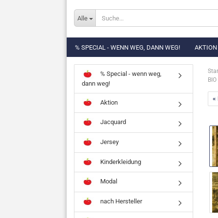
Alle
% SPECIAL - WENN WEG, DANN WEG!
AKTION
Star
% Special - wenn weg,
BIO
dann weg!
«
Aktion
Jacquard
Jersey
Kinderkleidung
Modal
nach Hersteller