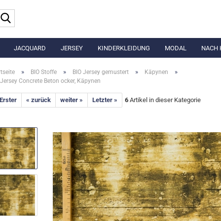
Suche...
JACQUARD
JERSEY
KINDERKLEIDUNG
MODAL
NACH 
»
»
»
»
tseite
BIO Stoffe
BIO Jersey gemustert
Käpynen
 Jersey Concrete Beton ocker, Käpynen
 Erster
« zurück
weiter »
Letzter »
6
Artikel in dieser Kategorie