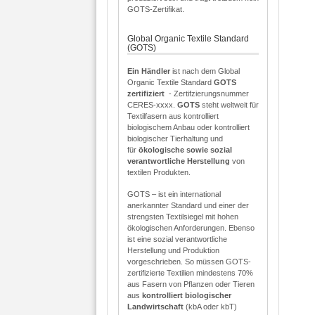
GOTS-Zertifikat.
Global Organic Textile Standard
(GOTS)
Ein Händler
ist nach dem Global
Organic Textile Standard
GOTS
zertifiziert
- Zertifzierungsnummer
CERES-xxxx.
GOTS
steht weltweit für
Textilfasern aus kontrolliert
biologischem Anbau oder kontrolliert
biologischer Tierhaltung und
für
ökologische sowie sozial
verantwortliche Herstellung
von
textilen Produkten.
GOTS – ist ein international
anerkannter Standard und einer der
strengsten Textilsiegel mit hohen
ökologischen Anforderungen. Ebenso
ist eine sozial verantwortliche
Herstellung und Produktion
vorgeschrieben. So müssen GOTS-
zertifizierte Textilien mindestens 70%
aus Fasern von Pflanzen oder Tieren
aus
kontrolliert biologischer
Landwirtschaft
(kbA oder kbT)