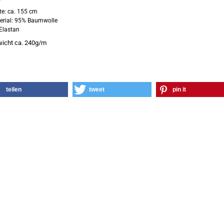
ite: ca. 155 cm
erial: 95% Baumwolle
Elastan
icht ca. 240g/m
teilen
tweet
pin it