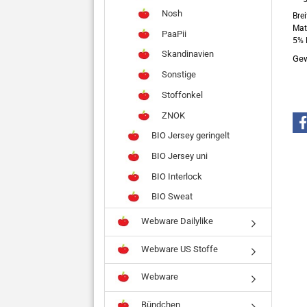
Nosh
Bre
Mat
PaaPii
5% 
Skandinavien
Gew
Sonstige
Stoffonkel
ZNOK
BIO Jersey geringelt
BIO Jersey uni
BIO Interlock
BIO Sweat
Webware Dailylike
Webware US Stoffe
Webware
Bündchen