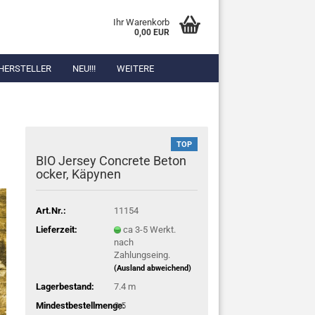
Ihr Warenkorb
0,00 EUR
HERSTELLER
NEU!!!
WEITERE
TOP
BIO Jersey Concrete Beton
ocker, Käpynen
Art.Nr.:
11154
Lieferzeit:
ca 3-5 Werkt.
nach
Zahlungseing.
(Ausland abweichend)
Lagerbestand:
7.4
m
Mindestbestellmenge:
0,5