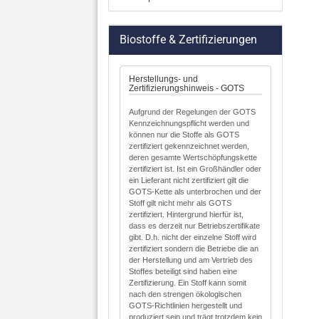
Biostoffe & Zertifizierungen
Herstellungs- und
Zertifizierungshinweis - GOTS
Aufgrund der Regelungen der GOTS
Kennzeichnungspflicht werden und
können nur die Stoffe als GOTS
zertifiziert gekennzeichnet werden,
deren gesamte Wertschöpfungskette
zertifiziert ist. Ist ein Großhändler oder
ein Lieferant nicht zertifiziert gilt die
GOTS-Kette als unterbrochen und der
Stoff gilt nicht mehr als GOTS
zertifiziert. Hintergrund hierfür ist,
dass es derzeit nur Betriebszertifikate
gibt. D.h. nicht der einzelne Stoff wird
zertifiziert sondern die Betriebe die an
der Herstellung und am Vertrieb des
Stoffes beteiligt sind haben eine
Zertifizierung. Ein Stoff kann somit
nach den strengen ökologischen
GOTS-Richtlinien hergestellt und
produziert sein und trägt trotzdem kein