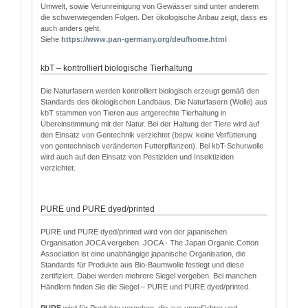
Umwelt, sowie Verunreinigung von Gewässer sind unter anderem
die schwerwiegenden Folgen. Der ökologische Anbau zeigt, dass es
auch anders geht.
Siehe
http
s
://www.pan-germany.org/deu/home.html
kbT – kontrolliert biologische Tierhaltung
Die Naturfasern werden kontrolliert biologisch erzeugt gemäß den
Standards des ökologischen Landbaus. Die Naturfasern (Wolle) aus
kbT stammen von Tieren aus artgerechte Tierhaltung in
Übereinstimmung mit der Natur. Bei der Haltung der Tiere wird auf
den Einsatz von Gentechnik verzichtet (bspw. keine Verfütterung
von gentechnisch veränderten Futterpflanzen). Bei kbT-Schurwolle
wird auch auf den Einsatz von Pestiziden und Insektiziden
verzichtet.
PURE und PURE dyed/printed
PURE und PURE dyed/printed wird von der japanischen
Organisation JOCA vergeben. JOCA - The Japan Organic Cotton
Association ist eine unabhängige japanische Organisation, die
Standards für Produkte aus Bio-Baumwolle festlegt und diese
zertifiziert. Dabei werden mehrere Siegel vergeben. Bei manchen
Händlern finden Sie die Siegel – PURE und PURE dyed/printed.