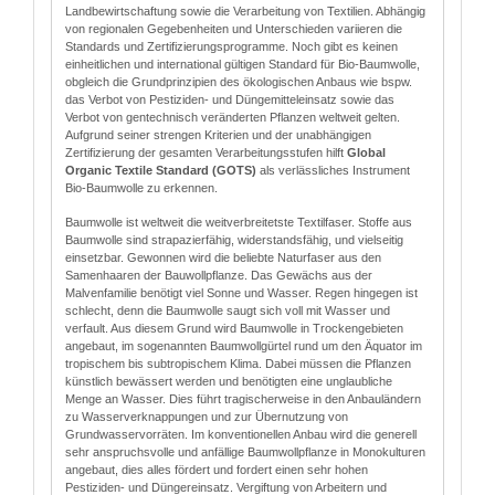
Landbewirtschaftung sowie die Verarbeitung von Textilien. Abhängig
von regionalen Gegebenheiten und Unterschieden variieren die
Standards und Zertifizierungsprogramme. Noch gibt es keinen
einheitlichen und international gültigen Standard für Bio-Baumwolle,
obgleich die Grundprinzipien des ökologischen Anbaus wie bspw.
das Verbot von Pestiziden- und Düngemitteleinsatz sowie das
Verbot von gentechnisch veränderten Pflanzen weltweit gelten.
Aufgrund seiner strengen Kriterien und der unabhängigen
Zertifizierung der gesamten Verarbeitungsstufen hilft
Global
Organic Textile Standard (GOTS)
als verlässliches Instrument
Bio-Baumwolle zu erkennen.
Baumwolle ist weltweit die weitverbreitetste Textilfaser. Stoffe aus
Baumwolle sind strapazierfähig, widerstandsfähig, und vielseitig
einsetzbar. Gewonnen wird die beliebte Naturfaser aus den
Samenhaaren der Bauwollpflanze. Das Gewächs aus der
Malvenfamilie benötigt viel Sonne und Wasser. Regen hingegen ist
schlecht, denn die Baumwolle saugt sich voll mit Wasser und
verfault. Aus diesem Grund wird Baumwolle in Trockengebieten
angebaut, im sogenannten Baumwollgürtel rund um den Äquator im
tropischem bis subtropischem Klima. Dabei müssen die Pflanzen
künstlich bewässert werden und benötigten eine unglaubliche
Menge an Wasser. Dies führt tragischerweise in den Anbauländern
zu Wasserverknappungen und zur Übernutzung von
Grundwasservorräten. Im konventionellen Anbau wird die generell
sehr anspruchsvolle und anfällige Baumwollpflanze in Monokulturen
angebaut, dies alles fördert und fordert einen sehr hohen
Pestiziden- und Düngereinsatz. Vergiftung von Arbeitern und