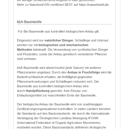
ein weniger umfanreicheres Angebot in Kauf genommen.
Mehr zu Naturtextil IVN zertifiziert BEST auf https://
naturtextil.de
kbA-Baumwolle
Für Bio-Baumwolle aus kontrolliert biologischem Anbau gilt:
Eingesetzt wird nur
natürlicher Dünger
, Schädlinge und Unkraut
werden nur mit
biologischen und mechanischen
Methoden
bekämpft. Die Verwendung von synthetischen Dünger
und Pestiziden, sowie der Anbau genetisch veränderter Pflanzen
sind verboten.
kbA-Baumwolle wird abwechselnd (jede Saison) mit anderen
Pflanzenarten angebaut. Durch den
Anbau in Fruchtfolge
wird die
Bodenfruchtbarkeit erhalten, die Anfälligkeit gegenüber
Pflanzenerkrankungen und Schädlingen reduziert sich. Die
Baumwolle aus kontrolliert biologischem Anbau wird
durch
Handpflückung
geerntet. Kein Einsatz von
Entlaubungsmittel zur maschinellen Ernte der Baumwolle.
Der biologische Anbau der Baumwolle wird von unabhängigen
Zertifizierungsorganisationen kontrolliert. In vielen Ländern beruhen
die Standards auf den Basisstandards, die durch die Internationale
Vereinigung der Ökologischen Landbau Bewegung IFOAM
(International Federation of Organic Agriculture Movements)
erarbeitet wurden. Diese Basisstandards definieren ökologische