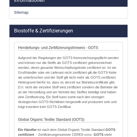
Informationen
Sitemap
Biostoffe & Zertifizierungen
Herstellungs- und Zertifizierungshinweis - GOTS
Aufgrund der Regelungen der GOTS Kennzeichnungspflicht werden
und können nur die Stoffe als GOTS zertifiziert gekennzeichnet
werden, deren gesamte Wertschöpfungskette zertifiziert ist. Ist ein
Großhändler oder ein Lieferant nicht zertifiziert gilt die GOTS-Kette
als unterbrochen und der Stoff gilt nicht mehr als GOTS zertifiziert.
Hintergrund hierfür ist, dass es derzeit nur Betriebszertifikate gibt.
D.h. nicht der einzelne Stoff wird zertifiziert sondern die Betriebe die
an der Herstellung und am Vertrieb des Stoffes beteiligt sind haben
eine Zertifizierung. Ein Stoff kann somit nach den strengen
ökologischen GOTS-Richtlinien hergestellt und produziert sein und
trägt trotzdem kein GOTS-Zertifikat.
Global Organic Textile Standard (GOTS)
Ein Händler
ist nach dem Global Organic Textile Standard
GOTS
zertifiziert
- Zertifzierungsnummer CERES-xxxx.
GOTS
steht