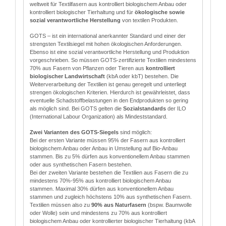
weltweit für Textilfasern aus kontrolliert biologischem Anbau oder
kontrolliert biologischer Tierhaltung und für
ökologische sowie
sozial verantwortliche Herstellung
von textilen Produkten.
GOTS – ist ein international anerkannter Standard und einer der
strengsten Textilsiegel mit hohen ökologischen Anforderungen.
Ebenso ist eine sozial verantwortliche Herstellung und Produktion
vorgeschrieben. So müssen GOTS-zertifizierte Textilien mindestens
70% aus Fasern von Pflanzen oder Tieren aus
kontrolliert
biologischer Landwirtschaft
(kbA oder kbT) bestehen. Die
Weiterverarbeitung der Textilien ist genau geregelt und unterliegt
strengen ökologischen Kriterien. Hierdurch ist gewährleistet, dass
eventuelle Schadstoffbelastungen in den Endprodukten so gering
als möglich sind. Bei GOTS gelten die
Sozialstandards
der ILO
(International Labour Organization) als Mindeststandard.
Zwei Varianten des GOTS-Siegels
sind möglich:
Bei der ersten Variante müssen 95% der Fasern aus kontrolliert
biologischem Anbau oder Anbau in Umstellung auf Bio-Anbau
stammen. Bis zu 5% dürfen aus konventionellem Anbau stammen
oder aus synthetischen Fasern bestehen.
Bei der zweiten Variante bestehen die Textilien aus Fasern die zu
mindestens 70%-95% aus kontrolliert biologischem Anbau
stammen. Maximal 30% dürfen aus konventionellem Anbau
stammen und zugleich höchstens 10% aus synthetischen Fasern.
Textilien müssen also zu
90% aus Naturfasern
(bspw. Baumwolle
oder Wolle) sein und mindestens zu 70% aus kontrolliert
biologischem Anbau oder kontrollierter biologischer Tierhaltung (kbA