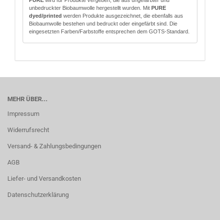
PURE
wird für Produkte vergeben, die aus ungefärbter und
unbedruckter Biobaumwolle hergestellt wurden. Mit
PURE
dyed/printed
werden Produkte ausgezeichnet, die ebenfalls aus
Biobaumwolle bestehen und bedruckt oder eingefärbt sind. Die
eingesetzten Farben/Farbstoffe entsprechen dem GOTS-Standard.
MEHR ÜBER...
Impressum
Widerrufsrecht
Versand- & Zahlungsbedingungen
AGB
Liefer- und Versandkosten
Datenschutzerklärung