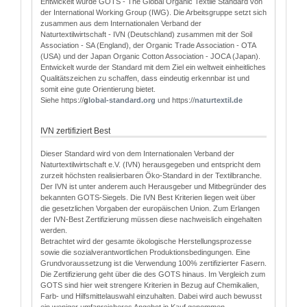
Entwickelt wurde GOTS - The Global Organic Textile Standard von
der International Working Group (IWG). Die Arbeitsgruppe setzt sich
zusammen aus dem Internationalen Verband der
Naturtextilwirtschaft - IVN (Deutschland) zusammen mit der Soil
Association - SA (England), der Organic Trade Association - OTA
(USA) und der Japan Organic Cotton Association - JOCA (Japan).
Entwickelt wurde der Standard mit dem Ziel ein weltweit einheitliches
Qualitätszeichen zu schaffen, dass eindeutig erkennbar ist und
somit eine gute Orientierung bietet.
Siehe https://
g
lobal-standard.org
und https://
naturtextil.de
IVN zertifiziert Best
Dieser Standard wird von dem Internationalen Verband der
Naturtextilwirtschaft e.V. (IVN) herausgegeben und entspricht dem
zurzeit höchsten realisierbaren Öko-Standard in der Textilbranche.
Der IVN ist unter anderem auch Herausgeber und Mitbegründer des
bekannten GOTS-Siegels. Die IVN Best Kriterien liegen weit über
die gesetzlichen Vorgaben der europäischen Union. Zum Erlangen
der IVN-Best Zertifizierung müssen diese nachweislich eingehalten
werden.
Betrachtet wird der gesamte ökologische Herstellungsprozesse
sowie die sozialverantwortlichen Produktionsbedingungen. Eine
Grundvoraussetzung ist die Verwendung 100% zertifizierter Fasern.
Die Zertifizierung geht über die des GOTS hinaus. Im Vergleich zum
GOTS sind hier weit strengere Kriterien in Bezug auf Chemikalien,
Farb- und Hilfsmittelauswahl einzuhalten. Dabei wird auch bewusst