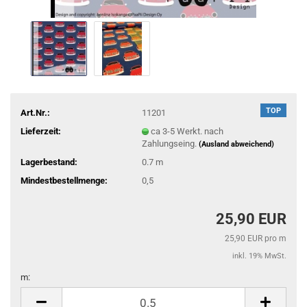
TOP
Art.Nr.:
11201
Lieferzeit:
ca 3-5 Werkt. nach
Zahlungseing.
(Ausland abweichend)
Lagerbestand:
0.7
m
Mindestbestellmenge:
0,5
25,90 EUR
25,90 EUR pro m
inkl. 19% MwSt.
m:
m