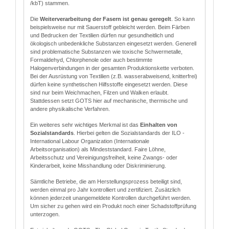
/kbT) stammen.
Die
Weiterverarbeitung der Fasern ist genau geregelt
. So kann
beispielsweise nur mit Sauerstoff gebleicht werden. Beim Färben
und Bedrucken der Textilien dürfen nur gesundheitlich und
ökologisch unbedenkliche Substanzen eingesetzt werden. Generell
sind problematische Substanzen wie toxische Schwermetalle,
Formaldehyd, Chlorphenole oder auch bestimmte
Halogenverbindungen in der gesamten Produktionskette verboten.
Bei der Ausrüstung von Textilien (z.B. wasserabweisend, knitterfrei)
dürfen keine synthetischen Hilfsstoffe eingesetzt werden. Diese
sind nur beim Weichmachen, Filzen und Walken erlaubt.
Stattdessen setzt GOTS hier auf mechanische, thermische und
andere physikalische Verfahren.
Ein weiteres sehr wichtiges Merkmal ist das
Einhalten von
Sozialstandards
. Hierbei gelten die Sozialstandards der ILO -
International Labour Organization (Internationale
Arbeitsorganisation) als Mindeststandard. Faire Löhne,
Arbeitsschutz und Vereinigungsfreiheit, keine Zwangs- oder
Kinderarbeit, keine Misshandlung oder Diskriminierung.
Sämtliche Betriebe, die am Herstellungsprozess beteiligt sind,
werden einmal pro Jahr kontrolliert und zertifiziert. Zusätzlich
können jederzeit unangemeldete Kontrollen durchgeführt werden.
Um sicher zu gehen wird ein Produkt noch einer Schadstoffprüfung
unterzogen.