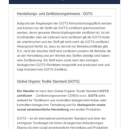
Herstellungs- und Zertifizierungshinweis - GOTS
Aufgrund der Regelungen der GOTS Kennzeichnungspflicht werden
und können nur die Stoffe als GOTS zertifiziert gekennzeichnet
werden, deren gesamte Wertschöpfungskette zertifiziert ist. Ist ein
Großhändler oder ein Lieferant nicht zertifiziert gilt die GOTS-Kette
als unterbrochen und der Stoff gilt nicht mehr als GOTS zertifiziert.
Hintergrund hierfür ist, dass es derzeit nur Betriebszertifikate gibt.
D.h. nicht der einzelne Stoff wird zertifiziert sondern die Betriebe die
an der Herstellung und am Vertrieb des Stoffes beteiligt sind haben
eine Zertifizierung. Ein Stoff kann somit nach den strengen
ökologischen GOTS-Richtlinien hergestellt und produziert sein und
trägt trotzdem kein GOTS-Zertifikat.
Global Organic Textile Standard (GOTS)
Ein Händler
ist nach dem Global Organic Textile Standard
GOTS
zertifiziert
- Zertifzierungsnummer CERES-xxxx.
GOTS
steht
weltweit für Textilfasern aus kontrolliert biologischem Anbau oder
kontrolliert biologischer Tierhaltung und für
ökologische sowie
sozial verantwortliche Herstellung
von textilen Produkten.
GOTS – ist ein international anerkannter Standard und einer der
strengsten Textilsiegel mit hohen ökologischen Anforderungen.
Ebenso ist eine sozial verantwortliche Herstellung und Produktion