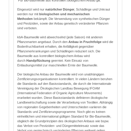
Für Bio-Baumwolle aus kontrolliert biologischem Anbau gilt:
Eingesetzt wird nur
natürlicher Dünger
, Schädlinge und Unkraut
werden nur mit
biologischen und mechanischen
Methoden
bekämpft. Die Verwendung von synthetischen Dünger
und Pestiziden, sowie der Anbau genetisch veränderter Pflanzen
sind verboten.
kbA-Baumwolle wird abwechselnd (jede Saison) mit anderen
Pflanzenarten angebaut. Durch den
Anbau in Fruchtfolge
wird die
Bodenfruchtbarkeit erhalten, die Anfälligkeit gegenüber
Pflanzenerkrankungen und Schädlingen reduziert sich. Die
Baumwolle aus kontrolliert biologischem Anbau wird
durch
Handpflückung
geerntet. Kein Einsatz von
Entlaubungsmittel zur maschinellen Ernte der Baumwolle.
Der biologische Anbau der Baumwolle wird von unabhängigen
Zertifizierungsorganisationen kontrolliert. In vielen Ländern beruhen
die Standards auf den Basisstandards, die durch die Internationale
Vereinigung der Ökologischen Landbau Bewegung IFOAM
(International Federation of Organic Agriculture Movements)
erarbeitet wurden. Diese Basisstandards definieren ökologische
Landbewirtschaftung sowie die Verarbeitung von Textilien. Abhängig
von regionalen Gegebenheiten und Unterschieden variieren die
Standards und Zertifizierungsprogramme. Noch gibt es keinen
einheitlichen und international gültigen Standard für Bio-Baumwolle,
obgleich die Grundprinzipien des ökologischen Anbaus wie bspw.
das Verbot von Pestiziden- und Düngemitteleinsatz sowie das
Verbot von gentechnisch veränderten Pflanzen weltweit gelten.