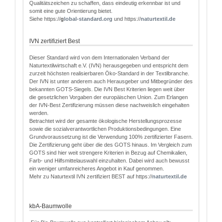
Qualitätszeichen zu schaffen, dass eindeutig erkennbar ist und
somit eine gute Orientierung bietet.
Siehe https://
g
lobal-standard.org
und https://
naturtextil.de
IVN zertifiziert Best
Dieser Standard wird von dem Internationalen Verband der
Naturtextilwirtschaft e.V. (IVN) herausgegeben und entspricht dem
zurzeit höchsten realisierbaren Öko-Standard in der Textilbranche.
Der IVN ist unter anderem auch Herausgeber und Mitbegründer des
bekannten GOTS-Siegels. Die IVN Best Kriterien liegen weit über
die gesetzlichen Vorgaben der europäischen Union. Zum Erlangen
der IVN-Best Zertifizierung müssen diese nachweislich eingehalten
werden.
Betrachtet wird der gesamte ökologische Herstellungsprozesse
sowie die sozialverantwortlichen Produktionsbedingungen. Eine
Grundvoraussetzung ist die Verwendung 100% zertifizierter Fasern.
Die Zertifizierung geht über die des GOTS hinaus. Im Vergleich zum
GOTS sind hier weit strengere Kriterien in Bezug auf Chemikalien,
Farb- und Hilfsmittelauswahl einzuhalten. Dabei wird auch bewusst
ein weniger umfanreicheres Angebot in Kauf genommen.
Mehr zu Naturtextil IVN zertifiziert BEST auf https://
naturtextil.de
kbA-Baumwolle