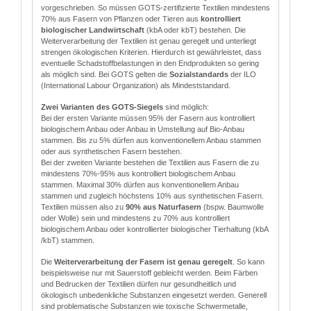
vorgeschrieben. So müssen GOTS-zertifizierte Textilien mindestens
70% aus Fasern von Pflanzen oder Tieren aus
kontrolliert
biologischer Landwirtschaft
(kbA oder kbT) bestehen. Die
Weiterverarbeitung der Textilien ist genau geregelt und unterliegt
strengen ökologischen Kriterien. Hierdurch ist gewährleistet, dass
eventuelle Schadstoffbelastungen in den Endprodukten so gering
als möglich sind. Bei GOTS gelten die
Sozialstandards
der ILO
(International Labour Organization) als Mindeststandard.
Zwei Varianten des GOTS-Siegels
sind möglich:
Bei der ersten Variante müssen 95% der Fasern aus kontrolliert
biologischem Anbau oder Anbau in Umstellung auf Bio-Anbau
stammen. Bis zu 5% dürfen aus konventionellem Anbau stammen
oder aus synthetischen Fasern bestehen.
Bei der zweiten Variante bestehen die Textilien aus Fasern die zu
mindestens 70%-95% aus kontrolliert biologischem Anbau
stammen. Maximal 30% dürfen aus konventionellem Anbau
stammen und zugleich höchstens 10% aus synthetischen Fasern.
Textilien müssen also zu
90% aus Naturfasern
(bspw. Baumwolle
oder Wolle) sein und mindestens zu 70% aus kontrolliert
biologischem Anbau oder kontrollierter biologischer Tierhaltung (kbA
/kbT) stammen.
Die
Weiterverarbeitung der Fasern ist genau geregelt
. So kann
beispielsweise nur mit Sauerstoff gebleicht werden. Beim Färben
und Bedrucken der Textilien dürfen nur gesundheitlich und
ökologisch unbedenkliche Substanzen eingesetzt werden. Generell
sind problematische Substanzen wie toxische Schwermetalle,