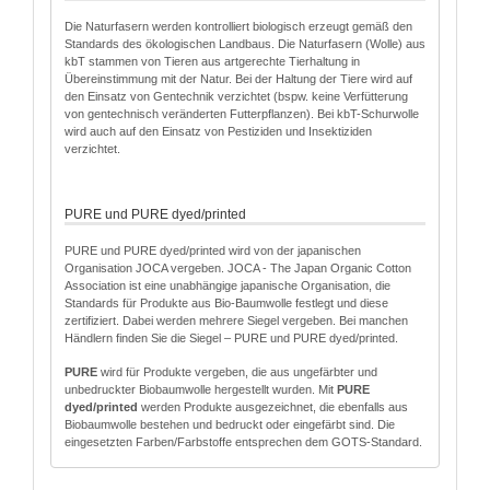
Die Naturfasern werden kontrolliert biologisch erzeugt gemäß den
Standards des ökologischen Landbaus. Die Naturfasern (Wolle) aus
kbT stammen von Tieren aus artgerechte Tierhaltung in
Übereinstimmung mit der Natur. Bei der Haltung der Tiere wird auf
den Einsatz von Gentechnik verzichtet (bspw. keine Verfütterung
von gentechnisch veränderten Futterpflanzen). Bei kbT-Schurwolle
wird auch auf den Einsatz von Pestiziden und Insektiziden
verzichtet.
PURE und PURE dyed/printed
PURE und PURE dyed/printed wird von der japanischen
Organisation JOCA vergeben. JOCA - The Japan Organic Cotton
Association ist eine unabhängige japanische Organisation, die
Standards für Produkte aus Bio-Baumwolle festlegt und diese
zertifiziert. Dabei werden mehrere Siegel vergeben. Bei manchen
Händlern finden Sie die Siegel – PURE und PURE dyed/printed.
PURE
wird für Produkte vergeben, die aus ungefärbter und
unbedruckter Biobaumwolle hergestellt wurden. Mit
PURE
dyed/printed
werden Produkte ausgezeichnet, die ebenfalls aus
Biobaumwolle bestehen und bedruckt oder eingefärbt sind. Die
eingesetzten Farben/Farbstoffe entsprechen dem GOTS-Standard.