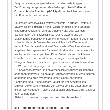
Aufgrund seiner strengen Kriterien und der unabhängigen
Zertifizierung der gesamten Verarbeitungsstufen hilft
Global
Organic Textile Standard (GOTS)
als verlässliches Instrument
Bio-Baumwolle zu erkennen.
Baumwolle ist weltweit die weitverbreitetste Textilfaser. Stoffe aus
Baumwolle sind strapazierfähig, widerstandsfähig, und vielseitig
einsetzbar. Gewonnen wird die beliebte Naturfaser aus den
Samenhaaren der Bauwollpflanze. Das Gewächs aus der
Malvenfamilie benötigt viel Sonne und Wasser. Regen hingegen ist
schlecht, denn die Baumwolle saugt sich voll mit Wasser und
verfault. Aus diesem Grund wird Baumwolle in Trockengebieten
angebaut, im sogenannten Baumwollgürtel rund um den Äquator im
tropischem bis subtropischem Klima. Dabei müssen die Pflanzen
künstlich bewässert werden und benötigten eine unglaubliche
Menge an Wasser. Dies führt tragischerweise in den Anbauländern
zu Wasserverknappungen und zur Übernutzung von
Grundwasservorräten. Im konventionellen Anbau wird die generell
sehr anspruchsvolle und anfällige Baumwollpflanze in Monokulturen
angebaut, dies alles fördert und fordert einen sehr hohen
Pestiziden- und Düngereinsatz. Vergiftung von Arbeitern und
Umwelt, sowie Verunreinigung von Gewässer sind unter anderem
die schwerwiegenden Folgen. Der ökologische Anbau zeigt, dass es
auch anders geht.
Siehe
http
s
://www.pan-germany.org/deu/home.html
kbT – kontrolliert biologische Tierhaltung