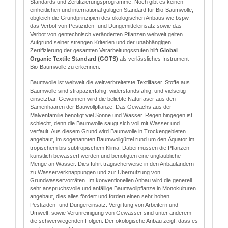
Standards und Zertifizierungsprogramme. Noch gibt es keinen
einheitlichen und international gültigen Standard für Bio-Baumwolle,
obgleich die Grundprinzipien des ökologischen Anbaus wie bspw.
das Verbot von Pestiziden- und Düngemitteleinsatz sowie das
Verbot von gentechnisch veränderten Pflanzen weltweit gelten.
Aufgrund seiner strengen Kriterien und der unabhängigen
Zertifizierung der gesamten Verarbeitungsstufen hilft
Global
Organic Textile Standard (GOTS)
als verlässliches Instrument
Bio-Baumwolle zu erkennen.
Baumwolle ist weltweit die weitverbreitetste Textilfaser. Stoffe aus
Baumwolle sind strapazierfähig, widerstandsfähig, und vielseitig
einsetzbar. Gewonnen wird die beliebte Naturfaser aus den
Samenhaaren der Bauwollpflanze. Das Gewächs aus der
Malvenfamilie benötigt viel Sonne und Wasser. Regen hingegen ist
schlecht, denn die Baumwolle saugt sich voll mit Wasser und
verfault. Aus diesem Grund wird Baumwolle in Trockengebieten
angebaut, im sogenannten Baumwollgürtel rund um den Äquator im
tropischem bis subtropischem Klima. Dabei müssen die Pflanzen
künstlich bewässert werden und benötigten eine unglaubliche
Menge an Wasser. Dies führt tragischerweise in den Anbauländern
zu Wasserverknappungen und zur Übernutzung von
Grundwasservorräten. Im konventionellen Anbau wird die generell
sehr anspruchsvolle und anfällige Baumwollpflanze in Monokulturen
angebaut, dies alles fördert und fordert einen sehr hohen
Pestiziden- und Düngereinsatz. Vergiftung von Arbeitern und
Umwelt, sowie Verunreinigung von Gewässer sind unter anderem
die schwerwiegenden Folgen. Der ökologische Anbau zeigt, dass es