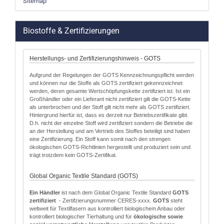
Sitemap
Biostoffe & Zertifizierungen
Herstellungs- und Zertifizierungshinweis - GOTS
Aufgrund der Regelungen der GOTS Kennzeichnungspflicht werden
und können nur die Stoffe als GOTS zertifiziert gekennzeichnet
werden, deren gesamte Wertschöpfungskette zertifiziert ist. Ist ein
Großhändler oder ein Lieferant nicht zertifiziert gilt die GOTS-Kette
als unterbrochen und der Stoff gilt nicht mehr als GOTS zertifiziert.
Hintergrund hierfür ist, dass es derzeit nur Betriebszertifikate gibt.
D.h. nicht der einzelne Stoff wird zertifiziert sondern die Betriebe die
an der Herstellung und am Vertrieb des Stoffes beteiligt sind haben
eine Zertifizierung. Ein Stoff kann somit nach den strengen
ökologischen GOTS-Richtlinien hergestellt und produziert sein und
trägt trotzdem kein GOTS-Zertifikat.
Global Organic Textile Standard (GOTS)
Ein Händler
ist nach dem Global Organic Textile Standard
GOTS
zertifiziert
- Zertifzierungsnummer CERES-xxxx.
GOTS
steht
weltweit für Textilfasern aus kontrolliert biologischem Anbau oder
kontrolliert biologischer Tierhaltung und für
ökologische sowie