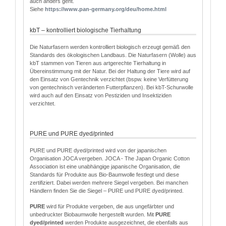
auch anders geht.
Siehe
http
s
://www.pan-germany.org/deu/home.html
kbT – kontrolliert biologische Tierhaltung
Die Naturfasern werden kontrolliert biologisch erzeugt gemäß den
Standards des ökologischen Landbaus. Die Naturfasern (Wolle) aus
kbT stammen von Tieren aus artgerechte Tierhaltung in
Übereinstimmung mit der Natur. Bei der Haltung der Tiere wird auf
den Einsatz von Gentechnik verzichtet (bspw. keine Verfütterung
von gentechnisch veränderten Futterpflanzen). Bei kbT-Schurwolle
wird auch auf den Einsatz von Pestiziden und Insektiziden
verzichtet.
PURE und PURE dyed/printed
PURE und PURE dyed/printed wird von der japanischen
Organisation JOCA vergeben. JOCA - The Japan Organic Cotton
Association ist eine unabhängige japanische Organisation, die
Standards für Produkte aus Bio-Baumwolle festlegt und diese
zertifiziert. Dabei werden mehrere Siegel vergeben. Bei manchen
Händlern finden Sie die Siegel – PURE und PURE dyed/printed.
PURE
wird für Produkte vergeben, die aus ungefärbter und
unbedruckter Biobaumwolle hergestellt wurden. Mit
PURE
dyed/printed
werden Produkte ausgezeichnet, die ebenfalls aus