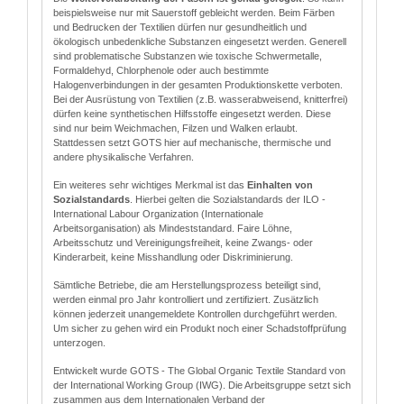
beispielsweise nur mit Sauerstoff gebleicht werden. Beim Färben
und Bedrucken der Textilien dürfen nur gesundheitlich und
ökologisch unbedenkliche Substanzen eingesetzt werden. Generell
sind problematische Substanzen wie toxische Schwermetalle,
Formaldehyd, Chlorphenole oder auch bestimmte
Halogenverbindungen in der gesamten Produktionskette verboten.
Bei der Ausrüstung von Textilien (z.B. wasserabweisend, knitterfrei)
dürfen keine synthetischen Hilfsstoffe eingesetzt werden. Diese
sind nur beim Weichmachen, Filzen und Walken erlaubt.
Stattdessen setzt GOTS hier auf mechanische, thermische und
andere physikalische Verfahren.
Ein weiteres sehr wichtiges Merkmal ist das
Einhalten von
Sozialstandards
. Hierbei gelten die Sozialstandards der ILO -
International Labour Organization (Internationale
Arbeitsorganisation) als Mindeststandard. Faire Löhne,
Arbeitsschutz und Vereinigungsfreiheit, keine Zwangs- oder
Kinderarbeit, keine Misshandlung oder Diskriminierung.
Sämtliche Betriebe, die am Herstellungsprozess beteiligt sind,
werden einmal pro Jahr kontrolliert und zertifiziert. Zusätzlich
können jederzeit unangemeldete Kontrollen durchgeführt werden.
Um sicher zu gehen wird ein Produkt noch einer Schadstoffprüfung
unterzogen.
Entwickelt wurde GOTS - The Global Organic Textile Standard von
der International Working Group (IWG). Die Arbeitsgruppe setzt sich
zusammen aus dem Internationalen Verband der