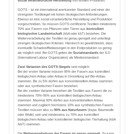
sozial verantwortliche Herstellung
von textilen Produkten.
GOTS – ist ein international anerkannter Standard und einer der
strengsten Textilsiegel mit hohen ökologischen Anforderungen.
Ebenso ist eine sozial verantwortliche Herstellung und Produktion
vorgeschrieben. So müssen GOTS-zertifizierte Textilien mindestens
70% aus Fasern von Pflanzen oder Tieren aus
kontrolliert
biologischer Landwirtschaft
(kbA oder kbT) bestehen. Die
Weiterverarbeitung der Textilien ist genau geregelt und unterliegt
strengen ökologischen Kriterien. Hierdurch ist gewährleistet, dass
eventuelle Schadstoffbelastungen in den Endprodukten so gering
als möglich sind. Bei GOTS gelten die
Sozialstandards
der ILO
(International Labour Organization) als Mindeststandard.
Zwei Varianten des GOTS-Siegels
sind möglich:
Bei der ersten Variante müssen 95% der Fasern aus kontrolliert
biologischem Anbau oder Anbau in Umstellung auf Bio-Anbau
stammen. Bis zu 5% dürfen aus konventionellem Anbau stammen
oder aus synthetischen Fasern bestehen.
Bei der zweiten Variante bestehen die Textilien aus Fasern die zu
mindestens 70%-95% aus kontrolliert biologischem Anbau
stammen. Maximal 30% dürfen aus konventionellem Anbau
stammen und zugleich höchstens 10% aus synthetischen Fasern.
Textilien müssen also zu
90% aus Naturfasern
(bspw. Baumwolle
oder Wolle) sein und mindestens zu 70% aus kontrolliert
biologischem Anbau oder kontrollierter biologischer Tierhaltung (kbA
/kbT) stammen.
Die
Weiterverarbeitung der Fasern ist genau geregelt
. So kann