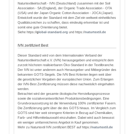
Naturtextilwirtschaft - IVN (Deutschland) zusammen mit der Soil
Association - SA (England), der Organic Trade Association - OTA
(USA) und der Japan Organic Cotton Association - JOCA (Japan).
Entwickelt wurde der Standard mit dem Ziel ein weltweit einheitliches
Qualitätszeichen zu schaffen, dass eindeutig erkennbar ist und
somit eine gute Orientierung bietet.
Siehe https://
g
lobal-standard.org
und https://
naturtextil.de
IVN zertifiziert Best
Dieser Standard wird von dem Internationalen Verband der
Naturtextilwirtschaft e.V. (IVN) herausgegeben und entspricht dem
zurzeit höchsten realisierbaren Öko-Standard in der Textilbranche.
Der IVN ist unter anderem auch Herausgeber und Mitbegründer des
bekannten GOTS-Siegels. Die IVN Best Kriterien liegen weit über
die gesetzlichen Vorgaben der europäischen Union. Zum Erlangen
der IVN-Best Zertifizierung müssen diese nachweislich eingehalten
werden.
Betrachtet wird der gesamte ökologische Herstellungsprozesse
sowie die sozialverantwortlichen Produktionsbedingungen. Eine
Grundvoraussetzung ist die Verwendung 100% zertifizierter Fasern.
Die Zertifizierung geht über die des GOTS hinaus. Im Vergleich zum
GOTS sind hier weit strengere Kriterien in Bezug auf Chemikalien,
Farb- und Hilfsmittelauswahl einzuhalten. Dabei wird auch bewusst
ein weniger umfanreicheres Angebot in Kauf genommen.
Mehr zu Naturtextil IVN zertifiziert BEST auf https://
naturtextil.de