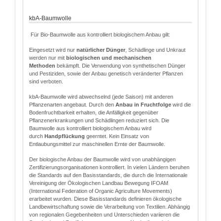
kbA-Baumwolle
Für Bio-Baumwolle aus kontrolliert biologischem Anbau gilt:
Eingesetzt wird nur
natürlicher Dünger
, Schädlinge und Unkraut
werden nur mit
biologischen und mechanischen
Methoden
bekämpft. Die Verwendung von synthetischen Dünger
und Pestiziden, sowie der Anbau genetisch veränderter Pflanzen
sind verboten.
kbA-Baumwolle wird abwechselnd (jede Saison) mit anderen
Pflanzenarten angebaut. Durch den
Anbau in Fruchtfolge
wird die
Bodenfruchtbarkeit erhalten, die Anfälligkeit gegenüber
Pflanzenerkrankungen und Schädlingen reduziert sich. Die
Baumwolle aus kontrolliert biologischem Anbau wird
durch
Handpflückung
geerntet. Kein Einsatz von
Entlaubungsmittel zur maschinellen Ernte der Baumwolle.
Der biologische Anbau der Baumwolle wird von unabhängigen
Zertifizierungsorganisationen kontrolliert. In vielen Ländern beruhen
die Standards auf den Basisstandards, die durch die Internationale
Vereinigung der Ökologischen Landbau Bewegung IFOAM
(International Federation of Organic Agriculture Movements)
erarbeitet wurden. Diese Basisstandards definieren ökologische
Landbewirtschaftung sowie die Verarbeitung von Textilien. Abhängig
von regionalen Gegebenheiten und Unterschieden variieren die