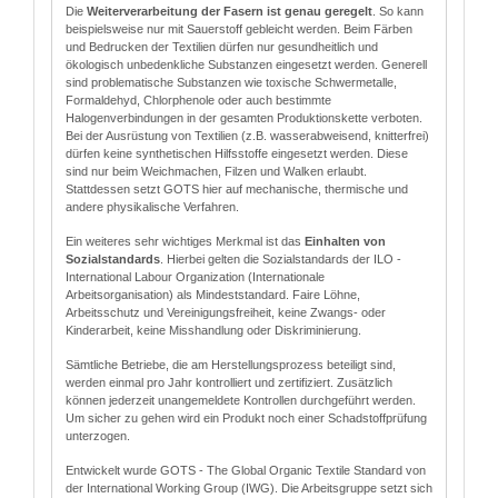
Die
Weiterverarbeitung der Fasern ist genau geregelt
. So kann
beispielsweise nur mit Sauerstoff gebleicht werden. Beim Färben
und Bedrucken der Textilien dürfen nur gesundheitlich und
ökologisch unbedenkliche Substanzen eingesetzt werden. Generell
sind problematische Substanzen wie toxische Schwermetalle,
Formaldehyd, Chlorphenole oder auch bestimmte
Halogenverbindungen in der gesamten Produktionskette verboten.
Bei der Ausrüstung von Textilien (z.B. wasserabweisend, knitterfrei)
dürfen keine synthetischen Hilfsstoffe eingesetzt werden. Diese
sind nur beim Weichmachen, Filzen und Walken erlaubt.
Stattdessen setzt GOTS hier auf mechanische, thermische und
andere physikalische Verfahren.
Ein weiteres sehr wichtiges Merkmal ist das
Einhalten von
Sozialstandards
. Hierbei gelten die Sozialstandards der ILO -
International Labour Organization (Internationale
Arbeitsorganisation) als Mindeststandard. Faire Löhne,
Arbeitsschutz und Vereinigungsfreiheit, keine Zwangs- oder
Kinderarbeit, keine Misshandlung oder Diskriminierung.
Sämtliche Betriebe, die am Herstellungsprozess beteiligt sind,
werden einmal pro Jahr kontrolliert und zertifiziert. Zusätzlich
können jederzeit unangemeldete Kontrollen durchgeführt werden.
Um sicher zu gehen wird ein Produkt noch einer Schadstoffprüfung
unterzogen.
Entwickelt wurde GOTS - The Global Organic Textile Standard von
der International Working Group (IWG). Die Arbeitsgruppe setzt sich