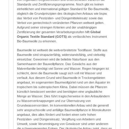
Standards und Zertifizierungsprogramme. Noch gibt es keinen
einheitlichen und international gültigen Standard für Bio-Baumwolle,
obgleich die Grundprinzipien des ökologischen Anbaus wie bspw.
das Verbot von Pestiziden- und Düngemitteleinsatz sowie das
Verbot von gentechnisch veränderten Pflanzen weltweit gelten.
Aufgrund seiner strengen Kriterien und der unabhängigen
Zertifizierung der gesamten Verarbeitungsstufen hilft
Global
Organic Textile Standard (GOTS)
als verlässliches Instrument
Bio-Baumwolle zu erkennen.
Baumwolle ist weltweit die weitverbreitetste Textilfaser. Stoffe aus
Baumwolle sind strapazierfähig, widerstandsfähig, und vielseitig
einsetzbar. Gewonnen wird die beliebte Naturfaser aus den
Samenhaaren der Bauwollpflanze. Das Gewächs aus der
Malvenfamilie benötigt viel Sonne und Wasser. Regen hingegen ist
schlecht, denn die Baumwolle saugt sich voll mit Wasser und
verfault. Aus diesem Grund wird Baumwolle in Trockengebieten
angebaut, im sogenannten Baumwollgürtel rund um den Äquator im
tropischem bis subtropischem Klima. Dabei müssen die Pflanzen
künstlich bewässert werden und benötigten eine unglaubliche
Menge an Wasser. Dies führt tragischerweise in den Anbauländern
zu Wasserverknappungen und zur Übernutzung von
Grundwasservorräten. Im konventionellen Anbau wird die generell
sehr anspruchsvolle und anfällige Baumwollpflanze in Monokulturen
angebaut, dies alles fördert und fordert einen sehr hohen
Pestiziden- und Düngereinsatz. Vergiftung von Arbeitern und
Umwelt, sowie Verunreinigung von Gewässer sind unter anderem
die schwerwiegenden Folgen. Der ökologische Anbau zeigt, dass es