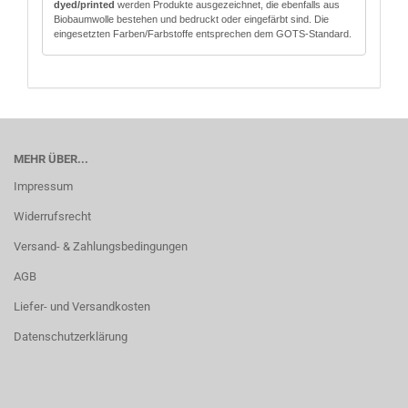
dyed/printed
werden Produkte ausgezeichnet, die ebenfalls aus
Biobaumwolle bestehen und bedruckt oder eingefärbt sind. Die
eingesetzten Farben/Farbstoffe entsprechen dem GOTS-Standard.
MEHR ÜBER...
Impressum
Widerrufsrecht
Versand- & Zahlungsbedingungen
AGB
Liefer- und Versandkosten
Datenschutzerklärung