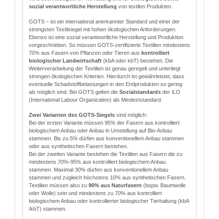
sozial verantwortliche Herstellung
von textilen Produkten.
GOTS – ist ein international anerkannter Standard und einer der
strengsten Textilsiegel mit hohen ökologischen Anforderungen.
Ebenso ist eine sozial verantwortliche Herstellung und Produktion
vorgeschrieben. So müssen GOTS-zertifizierte Textilien mindestens
70% aus Fasern von Pflanzen oder Tieren aus
kontrolliert
biologischer Landwirtschaft
(kbA oder kbT) bestehen. Die
Weiterverarbeitung der Textilien ist genau geregelt und unterliegt
strengen ökologischen Kriterien. Hierdurch ist gewährleistet, dass
eventuelle Schadstoffbelastungen in den Endprodukten so gering
als möglich sind. Bei GOTS gelten die
Sozialstandards
der ILO
(International Labour Organization) als Mindeststandard.
Zwei Varianten des GOTS-Siegels
sind möglich:
Bei der ersten Variante müssen 95% der Fasern aus kontrolliert
biologischem Anbau oder Anbau in Umstellung auf Bio-Anbau
stammen. Bis zu 5% dürfen aus konventionellem Anbau stammen
oder aus synthetischen Fasern bestehen.
Bei der zweiten Variante bestehen die Textilien aus Fasern die zu
mindestens 70%-95% aus kontrolliert biologischem Anbau
stammen. Maximal 30% dürfen aus konventionellem Anbau
stammen und zugleich höchstens 10% aus synthetischen Fasern.
Textilien müssen also zu
90% aus Naturfasern
(bspw. Baumwolle
oder Wolle) sein und mindestens zu 70% aus kontrolliert
biologischem Anbau oder kontrollierter biologischer Tierhaltung (kbA
/kbT) stammen.