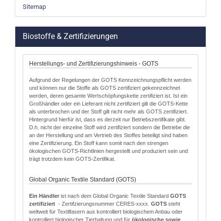
Sitemap
Biostoffe & Zertifizierungen
Herstellungs- und Zertifizierungshinweis - GOTS
Aufgrund der Regelungen der GOTS Kennzeichnungspflicht werden
und können nur die Stoffe als GOTS zertifiziert gekennzeichnet
werden, deren gesamte Wertschöpfungskette zertifiziert ist. Ist ein
Großhändler oder ein Lieferant nicht zertifiziert gilt die GOTS-Kette
als unterbrochen und der Stoff gilt nicht mehr als GOTS zertifiziert.
Hintergrund hierfür ist, dass es derzeit nur Betriebszertifikate gibt.
D.h. nicht der einzelne Stoff wird zertifiziert sondern die Betriebe die
an der Herstellung und am Vertrieb des Stoffes beteiligt sind haben
eine Zertifizierung. Ein Stoff kann somit nach den strengen
ökologischen GOTS-Richtlinien hergestellt und produziert sein und
trägt trotzdem kein GOTS-Zertifikat.
Global Organic Textile Standard (GOTS)
Ein Händler
ist nach dem Global Organic Textile Standard
GOTS
zertifiziert
- Zertifzierungsnummer CERES-xxxx.
GOTS
steht
weltweit für Textilfasern aus kontrolliert biologischem Anbau oder
kontrolliert biologischer Tierhaltung und für
ökologische sowie