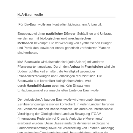
kbA-Baumwolle
Für Bio-Baumwolle aus kontrolliert biologischem Anbau gilt:
Eingesetzt wird nur
natürlicher Dünger
, Schädlinge und Unkraut
werden nur mit
biologischen und mechanischen
Methoden
bekämpft. Die Verwendung von synthetischen Dünger
und Pestiziden, sowie der Anbau genetisch veränderter Pflanzen
sind verboten.
kbA-Baumwolle wird abwechselnd (jede Saison) mit anderen
Pflanzenarten angebaut. Durch den
Anbau in Fruchtfolge
wird die
Bodenfruchtbarkeit erhalten, die Anfälligkeit gegenüber
Pflanzenerkrankungen und Schädlingen reduziert sich. Die
Baumwolle aus kontrolliert biologischem Anbau wird
durch
Handpflückung
geerntet. Kein Einsatz von
Entlaubungsmittel zur maschinellen Ernte der Baumwolle.
Der biologische Anbau der Baumwolle wird von unabhängigen
Zertifizierungsorganisationen kontrolliert. In vielen Ländern beruhen
die Standards auf den Basisstandards, die durch die Internationale
Vereinigung der Ökologischen Landbau Bewegung IFOAM
(International Federation of Organic Agriculture Movements)
erarbeitet wurden. Diese Basisstandards definieren ökologische
Landbewirtschaftung sowie die Verarbeitung von Textilien. Abhängig
von regionalen Gegebenheiten und Unterschieden variieren die