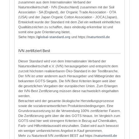
zusammen aus dem Internationalen Verband der
Naturtextilwirtschaft - IVN (Deutschland) zusammen mit der Soil
Association - SA (England), der Organic Trade Association - OTA
(USA) und der Japan Organic Cotton Association - JOCA (Japan).
Entwickelt wurde der Standard mit dem Ziel ein weltweit einheitliches
Qualitätszeichen zu schaffen, dass eindeutig erkennbar ist und
somit eine gute Orientierung bietet.
Siehe https://
g
lobal-standard.org
und https://
naturtextil.de
IVN zertifiziert Best
Dieser Standard wird von dem Internationalen Verband der
Naturtextilwirtschaft e.V. (IVN) herausgegeben und entspricht dem
zurzeit höchsten realisierbaren Öko-Standard in der Textilbranche.
Der IVN ist unter anderem auch Herausgeber und Mitbegründer des
bekannten GOTS-Siegels. Die IVN Best Kriterien liegen weit über
die gesetzlichen Vorgaben der europäischen Union. Zum Erlangen
der IVN-Best Zertifizierung müssen diese nachweislich eingehalten
werden.
Betrachtet wird der gesamte ökologische Herstellungsprozesse
sowie die sozialverantwortlichen Produktionsbedingungen. Eine
Grundvoraussetzung ist die Verwendung 100% zertifizierter Fasern.
Die Zertifizierung geht über die des GOTS hinaus. Im Vergleich zum
GOTS sind hier weit strengere Kriterien in Bezug auf Chemikalien,
Farb- und Hilfsmittelauswahl einzuhalten. Dabei wird auch bewusst
ein weniger umfanreicheres Angebot in Kauf genommen.
Mehr zu Naturtextil IVN zertifiziert BEST auf https://
naturtextil.de