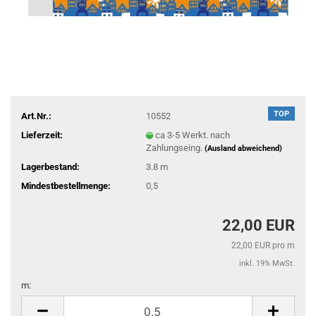
TOP
Art.Nr.:
10552
Lieferzeit:
ca 3-5 Werkt. nach
Zahlungseing.
(Ausland abweichend)
Lagerbestand:
3.8
m
Mindestbestellmenge:
0,5
22,00 EUR
22,00 EUR pro m
inkl. 19% MwSt.
m:
m