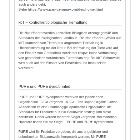
auch anders geht.
Siehe
http
s
://www.pan-germany.org/deu/home.html
kbT – kontrolliert biologische Tierhaltung
Die Naturfasern werden kontrolliert biologisch erzeugt gemäß den
Standards des ökologischen Landbaus. Die Naturfasern (Wolle) aus
kbT stammen von Tieren aus artgerechte Tierhaltung in
Übereinstimmung mit der Natur. Bei der Haltung der Tiere wird auf
den Einsatz von Gentechnik verzichtet (bspw. keine Verfütterung
von gentechnisch veränderten Futterpflanzen). Bei kbT-Schurwolle
wird auch auf den Einsatz von Pestiziden und Insektiziden
verzichtet.
PURE und PURE dyed/printed
PURE und PURE dyed/printed wird von der japanischen
Organisation JOCA vergeben. JOCA - The Japan Organic Cotton
Association ist eine unabhängige japanische Organisation, die
Standards für Produkte aus Bio-Baumwolle festlegt und diese
zertifiziert. Dabei werden mehrere Siegel vergeben. Bei manchen
Händlern finden Sie die Siegel – PURE und PURE dyed/printed.
PURE
wird für Produkte vergeben, die aus ungefärbter und
unbedruckter Biobaumwolle hergestellt wurden. Mit
PURE