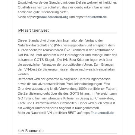
Entwickelt wurde der Standard mit dem Ziel ein weltweit einheitliches
Qualitätszeichen zu schaffen, dass eindeutig erkennbar ist und
somit eine gute Orientierung bietet.
Siehe https://
g
lobal-standard.org
und https://
naturtextil.de
IVN zertifiziert Best
Dieser Standard wird von dem Internationalen Verband der
Naturtextilwirtschaft e.V. (IVN) herausgegeben und entspricht dem
zurzeit höchsten realisierbaren Öko-Standard in der Textilbranche.
Der IVN ist unter anderem auch Herausgeber und Mitbegründer des
bekannten GOTS-Siegels. Die IVN Best Kriterien liegen weit über
die gesetzlichen Vorgaben der europäischen Union. Zum Erlangen
der IVN-Best Zertifizierung müssen diese nachweislich eingehalten
werden.
Betrachtet wird der gesamte ökologische Herstellungsprozesse
sowie die sozialverantwortlichen Produktionsbedingungen. Eine
Grundvoraussetzung ist die Verwendung 100% zertifizierter Fasern.
Die Zertifizierung geht über die des GOTS hinaus. Im Vergleich zum
GOTS sind hier weit strengere Kriterien in Bezug auf Chemikalien,
Farb- und Hilfsmittelauswahl einzuhalten. Dabei wird auch bewusst
ein weniger umfanreicheres Angebot in Kauf genommen.
Mehr zu Naturtextil IVN zertifiziert BEST auf https://
naturtextil.de
kbA-Baumwolle