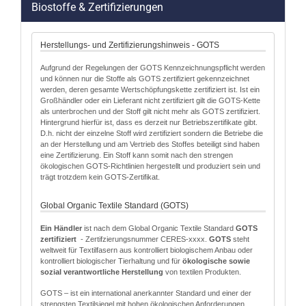
Biostoffe & Zertifizierungen
Herstellungs- und Zertifizierungshinweis - GOTS
Aufgrund der Regelungen der GOTS Kennzeichnungspflicht werden
und können nur die Stoffe als GOTS zertifiziert gekennzeichnet
werden, deren gesamte Wertschöpfungskette zertifiziert ist. Ist ein
Großhändler oder ein Lieferant nicht zertifiziert gilt die GOTS-Kette
als unterbrochen und der Stoff gilt nicht mehr als GOTS zertifiziert.
Hintergrund hierfür ist, dass es derzeit nur Betriebszertifikate gibt.
D.h. nicht der einzelne Stoff wird zertifiziert sondern die Betriebe die
an der Herstellung und am Vertrieb des Stoffes beteiligt sind haben
eine Zertifizierung. Ein Stoff kann somit nach den strengen
ökologischen GOTS-Richtlinien hergestellt und produziert sein und
trägt trotzdem kein GOTS-Zertifikat.
Global Organic Textile Standard (GOTS)
Ein Händler
ist nach dem Global Organic Textile Standard
GOTS
zertifiziert
- Zertifzierungsnummer CERES-xxxx.
GOTS
steht
weltweit für Textilfasern aus kontrolliert biologischem Anbau oder
kontrolliert biologischer Tierhaltung und für
ökologische sowie
sozial verantwortliche Herstellung
von textilen Produkten.
GOTS – ist ein international anerkannter Standard und einer der
strengsten Textilsiegel mit hohen ökologischen Anforderungen.