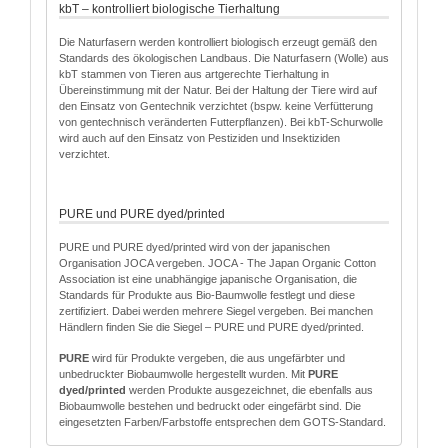
kbT – kontrolliert biologische Tierhaltung
Die Naturfasern werden kontrolliert biologisch erzeugt gemäß den
Standards des ökologischen Landbaus. Die Naturfasern (Wolle) aus
kbT stammen von Tieren aus artgerechte Tierhaltung in
Übereinstimmung mit der Natur. Bei der Haltung der Tiere wird auf
den Einsatz von Gentechnik verzichtet (bspw. keine Verfütterung
von gentechnisch veränderten Futterpflanzen). Bei kbT-Schurwolle
wird auch auf den Einsatz von Pestiziden und Insektiziden
verzichtet.
PURE und PURE dyed/printed
PURE und PURE dyed/printed wird von der japanischen
Organisation JOCA vergeben. JOCA - The Japan Organic Cotton
Association ist eine unabhängige japanische Organisation, die
Standards für Produkte aus Bio-Baumwolle festlegt und diese
zertifiziert. Dabei werden mehrere Siegel vergeben. Bei manchen
Händlern finden Sie die Siegel – PURE und PURE dyed/printed.
PURE
wird für Produkte vergeben, die aus ungefärbter und
unbedruckter Biobaumwolle hergestellt wurden. Mit
PURE
dyed/printed
werden Produkte ausgezeichnet, die ebenfalls aus
Biobaumwolle bestehen und bedruckt oder eingefärbt sind. Die
eingesetzten Farben/Farbstoffe entsprechen dem GOTS-Standard.