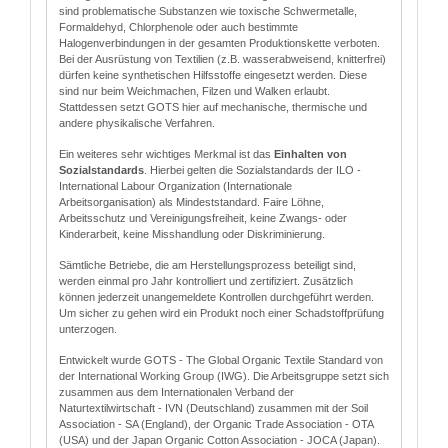
sind problematische Substanzen wie toxische Schwermetalle,
Formaldehyd, Chlorphenole oder auch bestimmte
Halogenverbindungen in der gesamten Produktionskette verboten.
Bei der Ausrüstung von Textilien (z.B. wasserabweisend, knitterfrei)
dürfen keine synthetischen Hilfsstoffe eingesetzt werden. Diese
sind nur beim Weichmachen, Filzen und Walken erlaubt.
Stattdessen setzt GOTS hier auf mechanische, thermische und
andere physikalische Verfahren.
Ein weiteres sehr wichtiges Merkmal ist das
Einhalten von
Sozialstandards
. Hierbei gelten die Sozialstandards der ILO -
International Labour Organization (Internationale
Arbeitsorganisation) als Mindeststandard. Faire Löhne,
Arbeitsschutz und Vereinigungsfreiheit, keine Zwangs- oder
Kinderarbeit, keine Misshandlung oder Diskriminierung.
Sämtliche Betriebe, die am Herstellungsprozess beteiligt sind,
werden einmal pro Jahr kontrolliert und zertifiziert. Zusätzlich
können jederzeit unangemeldete Kontrollen durchgeführt werden.
Um sicher zu gehen wird ein Produkt noch einer Schadstoffprüfung
unterzogen.
Entwickelt wurde GOTS - The Global Organic Textile Standard von
der International Working Group (IWG). Die Arbeitsgruppe setzt sich
zusammen aus dem Internationalen Verband der
Naturtextilwirtschaft - IVN (Deutschland) zusammen mit der Soil
Association - SA (England), der Organic Trade Association - OTA
(USA) und der Japan Organic Cotton Association - JOCA (Japan).