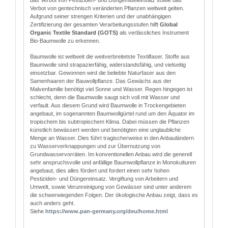
das Verbot von Pestiziden- und Düngemitteleinsatz sowie das
Verbot von gentechnisch veränderten Pflanzen weltweit gelten.
Aufgrund seiner strengen Kriterien und der unabhängigen
Zertifizierung der gesamten Verarbeitungsstufen hilft
Global
Organic Textile Standard (GOTS)
als verlässliches Instrument
Bio-Baumwolle zu erkennen.
Baumwolle ist weltweit die weitverbreitetste Textilfaser. Stoffe aus
Baumwolle sind strapazierfähig, widerstandsfähig, und vielseitig
einsetzbar. Gewonnen wird die beliebte Naturfaser aus den
Samenhaaren der Bauwollpflanze. Das Gewächs aus der
Malvenfamilie benötigt viel Sonne und Wasser. Regen hingegen ist
schlecht, denn die Baumwolle saugt sich voll mit Wasser und
verfault. Aus diesem Grund wird Baumwolle in Trockengebieten
angebaut, im sogenannten Baumwollgürtel rund um den Äquator im
tropischem bis subtropischem Klima. Dabei müssen die Pflanzen
künstlich bewässert werden und benötigten eine unglaubliche
Menge an Wasser. Dies führt tragischerweise in den Anbauländern
zu Wasserverknappungen und zur Übernutzung von
Grundwasservorräten. Im konventionellen Anbau wird die generell
sehr anspruchsvolle und anfällige Baumwollpflanze in Monokulturen
angebaut, dies alles fördert und fordert einen sehr hohen
Pestiziden- und Düngereinsatz. Vergiftung von Arbeitern und
Umwelt, sowie Verunreinigung von Gewässer sind unter anderem
die schwerwiegenden Folgen. Der ökologische Anbau zeigt, dass es
auch anders geht.
Siehe
http
s
://www.pan-germany.org/deu/home.html