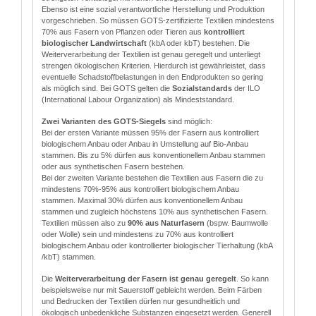
Ebenso ist eine sozial verantwortliche Herstellung und Produktion
vorgeschrieben. So müssen GOTS-zertifizierte Textilien mindestens
70% aus Fasern von Pflanzen oder Tieren aus
kontrolliert
biologischer Landwirtschaft
(kbA oder kbT) bestehen. Die
Weiterverarbeitung der Textilien ist genau geregelt und unterliegt
strengen ökologischen Kriterien. Hierdurch ist gewährleistet, dass
eventuelle Schadstoffbelastungen in den Endprodukten so gering
als möglich sind. Bei GOTS gelten die
Sozialstandards
der ILO
(International Labour Organization) als Mindeststandard.
Zwei Varianten des GOTS-Siegels
sind möglich:
Bei der ersten Variante müssen 95% der Fasern aus kontrolliert
biologischem Anbau oder Anbau in Umstellung auf Bio-Anbau
stammen. Bis zu 5% dürfen aus konventionellem Anbau stammen
oder aus synthetischen Fasern bestehen.
Bei der zweiten Variante bestehen die Textilien aus Fasern die zu
mindestens 70%-95% aus kontrolliert biologischem Anbau
stammen. Maximal 30% dürfen aus konventionellem Anbau
stammen und zugleich höchstens 10% aus synthetischen Fasern.
Textilien müssen also zu
90% aus Naturfasern
(bspw. Baumwolle
oder Wolle) sein und mindestens zu 70% aus kontrolliert
biologischem Anbau oder kontrollierter biologischer Tierhaltung (kbA
/kbT) stammen.
Die
Weiterverarbeitung der Fasern ist genau geregelt
. So kann
beispielsweise nur mit Sauerstoff gebleicht werden. Beim Färben
und Bedrucken der Textilien dürfen nur gesundheitlich und
ökologisch unbedenkliche Substanzen eingesetzt werden. Generell