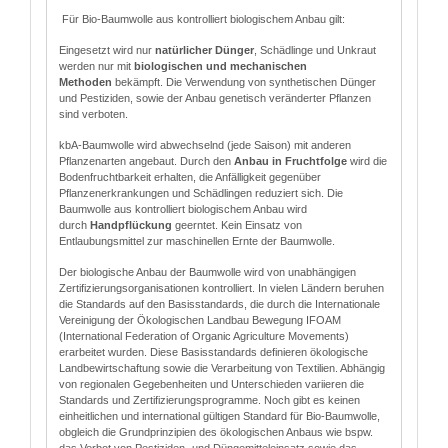
Für Bio-Baumwolle aus kontrolliert biologischem Anbau gilt:
Eingesetzt wird nur
natürlicher Dünger
, Schädlinge und Unkraut
werden nur mit
biologischen und mechanischen
Methoden
bekämpft. Die Verwendung von synthetischen Dünger
und Pestiziden, sowie der Anbau genetisch veränderter Pflanzen
sind verboten.
kbA-Baumwolle wird abwechselnd (jede Saison) mit anderen
Pflanzenarten angebaut. Durch den
Anbau in Fruchtfolge
wird die
Bodenfruchtbarkeit erhalten, die Anfälligkeit gegenüber
Pflanzenerkrankungen und Schädlingen reduziert sich. Die
Baumwolle aus kontrolliert biologischem Anbau wird
durch
Handpflückung
geerntet. Kein Einsatz von
Entlaubungsmittel zur maschinellen Ernte der Baumwolle.
Der biologische Anbau der Baumwolle wird von unabhängigen
Zertifizierungsorganisationen kontrolliert. In vielen Ländern beruhen
die Standards auf den Basisstandards, die durch die Internationale
Vereinigung der Ökologischen Landbau Bewegung IFOAM
(International Federation of Organic Agriculture Movements)
erarbeitet wurden. Diese Basisstandards definieren ökologische
Landbewirtschaftung sowie die Verarbeitung von Textilien. Abhängig
von regionalen Gegebenheiten und Unterschieden variieren die
Standards und Zertifizierungsprogramme. Noch gibt es keinen
einheitlichen und international gültigen Standard für Bio-Baumwolle,
obgleich die Grundprinzipien des ökologischen Anbaus wie bspw.